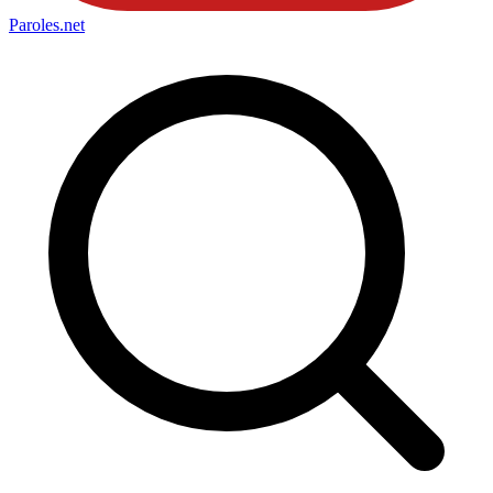
Paroles
.net