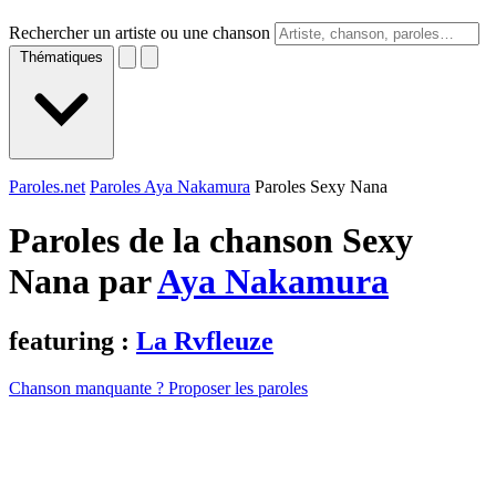
Rechercher un artiste ou une chanson
Thématiques
Paroles.net
Paroles Aya Nakamura
Paroles Sexy Nana
Paroles de la chanson Sexy
Nana par
Aya Nakamura
featuring :
La Rvfleuze
Chanson manquante ? Proposer les paroles