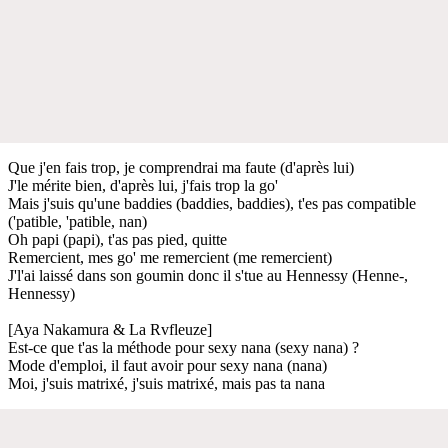
Que j'en fais trop, je comprendrai ma faute (d'après lui)
J'le mérite bien, d'après lui, j'fais trop la go'
Mais j'suis qu'une baddies (baddies, baddies), t'es pas compatible
('patible, 'patible, nan)
Oh papi (papi), t'as pas pied, quitte
Remercient, mes go' me remercient (me remercient)
J'l'ai laissé dans son goumin donc il s'tue au Hennessy (Henne-,
Hennessy)
[Aya Nakamura & La Rvfleuze]
Est-ce que t'as la méthode pour sexy nana (sexy nana) ?
Mode d'emploi, il faut avoir pour sexy nana (nana)
Moi, j'suis matrixé, j'suis matrixé, mais pas ta nana