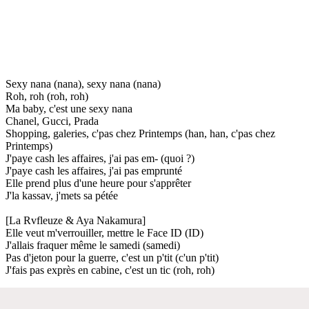
Sexy nana (nana), sexy nana (nana)
Roh, roh (roh, roh)
Ma baby, c'est une sexy nana
Chanel, Gucci, Prada
Shopping, galeries, c'pas chez Printemps (han, han, c'pas chez
Printemps)
J'paye cash les affaires, j'ai pas em- (quoi ?)
J'paye cash les affaires, j'ai pas emprunté
Elle prend plus d'une heure pour s'apprêter
J'la kassav, j'mets sa pétée
[La Rvfleuze & Aya Nakamura]
Elle veut m'verrouiller, mettre le Face ID (ID)
J'allais fraquer même le samedi (samedi)
Pas d'jeton pour la guerre, c'est un p'tit (c'un p'tit)
J'fais pas exprès en cabine, c'est un tic (roh, roh)