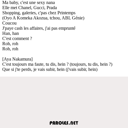
Ma baby, c'est une sexy nana
Elle met Chanel, Gucci, Prada
Shopping, galeries, c'pas chez Printemps
(Oyo A Komeka Akozua, tchou, ABL Génie)
Coucou
J'paye cash les affaires, j'ai pas emprunté
Han, han
C'est comment ?
Roh, roh
Roh, roh
[Aya Nakamura]
C'est toujours ma faute, tu dis, hein ? (toujours, tu dis, hein ?)
Que si j'te perds, je vais subir, hein (j'vais subir, hein)