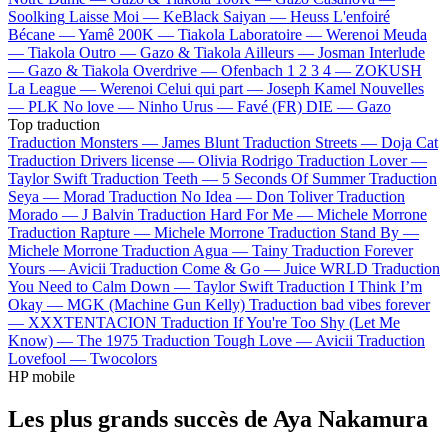
Soolking
Laisse Moi —
KeBlack
Saiyan —
Heuss L'enfoiré
Bécane —
Yamê
200K —
Tiakola
Laboratoire —
Werenoi
Meuda
—
Tiakola
Outro —
Gazo & Tiakola
Ailleurs —
Josman
Interlude
—
Gazo & Tiakola
Overdrive —
Ofenbach
1 2 3 4 —
ZOKUSH
La League —
Werenoi
Celui qui part —
Joseph Kamel
Nouvelles
—
PLK
No love —
Ninho
Urus —
Favé (FR)
DIE —
Gazo
Top traduction
Traduction Monsters —
James Blunt
Traduction Streets —
Doja Cat
Traduction Drivers license —
Olivia Rodrigo
Traduction Lover —
Taylor Swift
Traduction Teeth —
5 Seconds Of Summer
Traduction
Seya —
Morad
Traduction No Idea —
Don Toliver
Traduction
Morado —
J Balvin
Traduction Hard For Me —
Michele Morrone
Traduction Rapture —
Michele Morrone
Traduction Stand By —
Michele Morrone
Traduction Agua —
Tainy
Traduction Forever
Yours —
Avicii
Traduction Come & Go —
Juice WRLD
Traduction
You Need to Calm Down —
Taylor Swift
Traduction I Think I’m
Okay —
MGK (Machine Gun Kelly)
Traduction bad vibes forever
—
XXXTENTACION
Traduction If You're Too Shy (Let Me
Know) —
The 1975
Traduction Tough Love —
Avicii
Traduction
Lovefool —
Twocolors
HP mobile
Les plus grands succès de Aya Nakamura