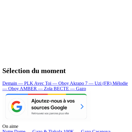
Sélection du moment
Demain — PLK
Avec Toi — Oboy
Akrapo 7 — Uzi (FR)
Mélodie
— Oboy
AMBER — Zola
BECTE — Gazo
On aime
Notre Dame —
Gazo & Tiakola
100K —
Gazo
Casanova —