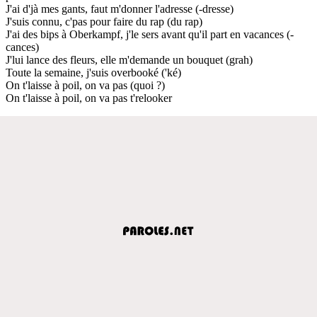
J'ai d'jà mes gants, faut m'donner l'adresse (-dresse)
J'suis connu, c'pas pour faire du rap (du rap)
J'ai des bips à Oberkampf, j'le sers avant qu'il part en vacances (-
cances)
J'lui lance des fleurs, elle m'demande un bouquet (grah)
Toute la semaine, j'suis overbooké ('ké)
On t'laisse à poil, on va pas (quoi ?)
On t'laisse à poil, on va pas t'relooker