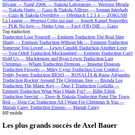
Bécane —
Yamê
200K —
Tiakola
Laboratoire —
Werenoi
Meuda
—
Tiakola
Outro —
Gazo & Tiakola
Ailleurs —
Josman
Interlude
—
Gazo & Tiakola
Overdrive —
Ofenbach
1 2 3 4 —
ZOKUSH
La League —
Werenoi
Celui qui part —
Joseph Kamel
Nouvelles
—
PLK
No love —
Ninho
Urus —
Favé (FR)
DIE —
Gazo
Top traduction
Traduction Lose Yourself —
Eminem
Traduction The Real Slim
Shady —
Eminem
Traduction Without Me —
Eminem
Traduction
Someone You Loved —
Lewis Capaldi
Traduction Another Love
—
Tom Odell
Traduction Mockingbird —
Eminem
Traduction Can't
Hold Us —
Macklemore and Ryan Lewis
Traduction Last
Christmas —
Wham
Traduction Demons —
Imagine Dragons
Traduction Flowers —
Miley Cyrus
Traduction Lose Control —
Teddy Swims
Traduction BESO —
ROSALÍA & Rauw Alejandro
Traduction Rockin' Around The Christmas Tree —
Brenda Lee
Traduction The Magic Key —
One-T
Traduction Godzilla —
Eminem
Traduction What Was I Made For? —
Billie Eilish
Traduction Special —
Dave & Tiakola
Traduction Paint The Town
Red —
Doja Cat
Traduction All I Want For Christmas Is You —
Mariah Carey
Traduction Emorio —
Mariah Carey
HP mobile
Les plus grands succès de Axel Bauer