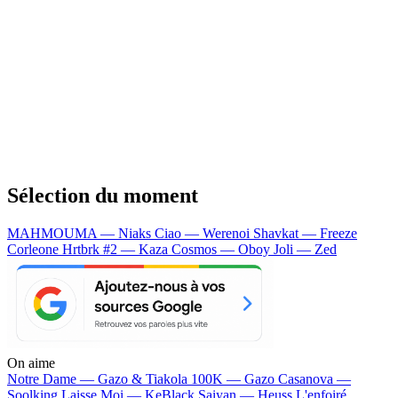
Sélection du moment
MAHMOUMA — Niaks
Ciao — Werenoi
Shavkat — Freeze
Corleone
Hrtbrk #2 — Kaza
Cosmos — Oboy
Joli — Zed
On aime
Notre Dame —
Gazo & Tiakola
100K —
Gazo
Casanova —
Soolking
Laisse Moi —
KeBlack
Saiyan —
Heuss L'enfoiré