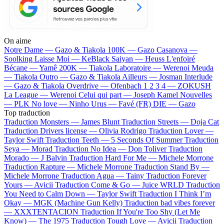
On aime
Notre Dame —
Gazo & Tiakola
100K —
Gazo
Casanova —
Soolking
Laisse Moi —
KeBlack
Saiyan —
Heuss L'enfoiré
Bécane —
Yamê
200K —
Tiakola
Laboratoire —
Werenoi
Meuda
—
Tiakola
Outro —
Gazo & Tiakola
Ailleurs —
Josman
Interlude
—
Gazo & Tiakola
Overdrive —
Ofenbach
1 2 3 4 —
ZOKUSH
La League —
Werenoi
Celui qui part —
Joseph Kamel
Nouvelles
—
PLK
No love —
Ninho
Urus —
Favé (FR)
DIE —
Gazo
Top traduction
Traduction Monsters —
James Blunt
Traduction Streets —
Doja Cat
Traduction Drivers license —
Olivia Rodrigo
Traduction Lover —
Taylor Swift
Traduction Teeth —
5 Seconds Of Summer
Traduction
Seya —
Morad
Traduction No Idea —
Don Toliver
Traduction
Morado —
J Balvin
Traduction Hard For Me —
Michele Morrone
Traduction Rapture —
Michele Morrone
Traduction Stand By —
Michele Morrone
Traduction Agua —
Tainy
Traduction Forever
Yours —
Avicii
Traduction Come & Go —
Juice WRLD
Traduction
You Need to Calm Down —
Taylor Swift
Traduction I Think I’m
Okay —
MGK (Machine Gun Kelly)
Traduction bad vibes forever
—
XXXTENTACION
Traduction If You're Too Shy (Let Me
Know) —
The 1975
Traduction Tough Love —
Avicii
Traduction