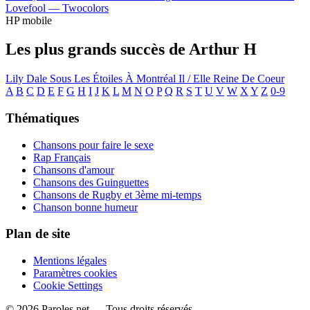
Lovefool —
Twocolors
HP mobile
Les plus grands succès de Arthur H
Lily Dale
Sous Les Étoiles À Montréal
Il / Elle
Reine De Coeur
A
B
C
D
E
F
G
H
I
J
K
L
M
N
O
P
Q
R
S
T
U
V
W
X
Y
Z
0-9
Thématiques
Chansons pour faire le sexe
Rap Français
Chansons d'amour
Chansons des Guinguettes
Chansons de Rugby et 3ème mi-temps
Chanson bonne humeur
Plan de site
Mentions légales
Paramètres cookies
Cookie Settings
© 2026 Paroles.net — Tous droits réservés