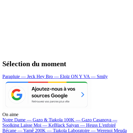
Sélection du moment
Parapluie — Jeck
Hey Bro — Eloïz
ON Y VA — Smily
On aime
Notre Dame —
Gazo & Tiakola
100K —
Gazo
Casanova —
Soolking
Laisse Moi —
KeBlack
Saiyan —
Heuss L'enfoiré
Bécane —
Yamê
200K —
Tiakola
Laboratoire —
Werenoi
Meuda