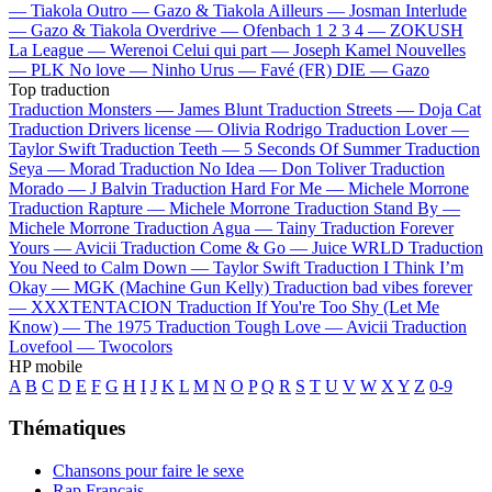
—
Tiakola
Outro —
Gazo & Tiakola
Ailleurs —
Josman
Interlude
—
Gazo & Tiakola
Overdrive —
Ofenbach
1 2 3 4 —
ZOKUSH
La League —
Werenoi
Celui qui part —
Joseph Kamel
Nouvelles
—
PLK
No love —
Ninho
Urus —
Favé (FR)
DIE —
Gazo
Top traduction
Traduction Monsters —
James Blunt
Traduction Streets —
Doja Cat
Traduction Drivers license —
Olivia Rodrigo
Traduction Lover —
Taylor Swift
Traduction Teeth —
5 Seconds Of Summer
Traduction
Seya —
Morad
Traduction No Idea —
Don Toliver
Traduction
Morado —
J Balvin
Traduction Hard For Me —
Michele Morrone
Traduction Rapture —
Michele Morrone
Traduction Stand By —
Michele Morrone
Traduction Agua —
Tainy
Traduction Forever
Yours —
Avicii
Traduction Come & Go —
Juice WRLD
Traduction
You Need to Calm Down —
Taylor Swift
Traduction I Think I’m
Okay —
MGK (Machine Gun Kelly)
Traduction bad vibes forever
—
XXXTENTACION
Traduction If You're Too Shy (Let Me
Know) —
The 1975
Traduction Tough Love —
Avicii
Traduction
Lovefool —
Twocolors
HP mobile
A
B
C
D
E
F
G
H
I
J
K
L
M
N
O
P
Q
R
S
T
U
V
W
X
Y
Z
0-9
Thématiques
Chansons pour faire le sexe
Rap Français