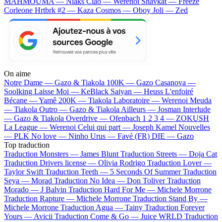
MAHMOUMA — Niaks
Ciao — Werenoi
Shavkat — Freeze
Corleone
Hrtbrk #2 — Kaza
Cosmos — Oboy
Joli — Zed
On aime
Notre Dame —
Gazo & Tiakola
100K —
Gazo
Casanova —
Soolking
Laisse Moi —
KeBlack
Saiyan —
Heuss L'enfoiré
Bécane —
Yamê
200K —
Tiakola
Laboratoire —
Werenoi
Meuda
—
Tiakola
Outro —
Gazo & Tiakola
Ailleurs —
Josman
Interlude
—
Gazo & Tiakola
Overdrive —
Ofenbach
1 2 3 4 —
ZOKUSH
La League —
Werenoi
Celui qui part —
Joseph Kamel
Nouvelles
—
PLK
No love —
Ninho
Urus —
Favé (FR)
DIE —
Gazo
Top traduction
Traduction Monsters —
James Blunt
Traduction Streets —
Doja Cat
Traduction Drivers license —
Olivia Rodrigo
Traduction Lover —
Taylor Swift
Traduction Teeth —
5 Seconds Of Summer
Traduction
Seya —
Morad
Traduction No Idea —
Don Toliver
Traduction
Morado —
J Balvin
Traduction Hard For Me —
Michele Morrone
Traduction Rapture —
Michele Morrone
Traduction Stand By —
Michele Morrone
Traduction Agua —
Tainy
Traduction Forever
Yours —
Avicii
Traduction Come & Go —
Juice WRLD
Traduction