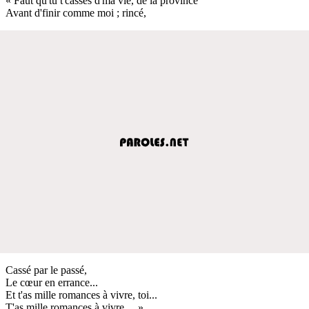
« Faut qu'tu t'casses d'ma vie, de la province
Avant d'finir comme moi ; rincé,
Cassé par le passé,
Le cœur en errance...
Et t'as mille romances à vivre, toi...
T'as mille romances à vivre… »