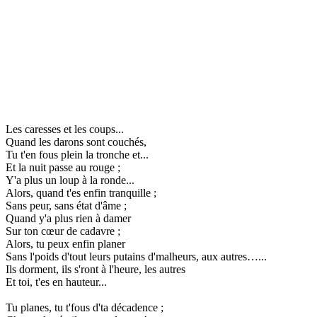
Les caresses et les coups...
Quand les darons sont couchés,
Tu t'en fous plein la tronche et...
Et la nuit passe au rouge ;
Y'a plus un loup à la ronde...
Alors, quand t'es enfin tranquille ;
Sans peur, sans état d'âme ;
Quand y'a plus rien à damer
Sur ton cœur de cadavre ;
Alors, tu peux enfin planer
Sans l'poids d'tout leurs putains d'malheurs, aux autres…...
Ils dorment, ils s'ront à l'heure, les autres
Et toi, t'es en hauteur...
Tu planes, tu t'fous d'ta décadence ;