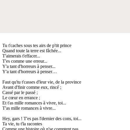
Tu t'caches sous tes airs de p'tit prince
Quand toute la terre est fâchée...
T'aimerais t'effacer...
T'es comme une erreur...
Y'a tant d'horreurs à penser...
Y'a tant d'horreurs à penser…
Faut qu'tu t'casses d'leur vie, de la province
Avant d'finir comme eux, rincé ;
Cassé par le passé ;
Le cœur en errance ;
Et t'as mille romances à vivre, toi...
T'as mille romances à vivre...
Hey, gars ! T'es pas l'dernier des cons, toi...
Ta vie, tu t'la racontes
Comme une histoire où n'se comptent pas