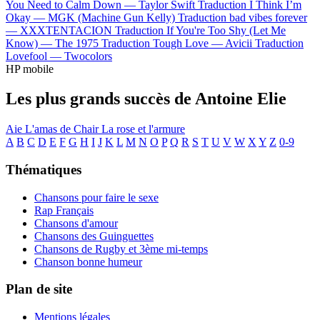
You Need to Calm Down —
Taylor Swift
Traduction I Think I’m
Okay —
MGK (Machine Gun Kelly)
Traduction bad vibes forever
—
XXXTENTACION
Traduction If You're Too Shy (Let Me
Know) —
The 1975
Traduction Tough Love —
Avicii
Traduction
Lovefool —
Twocolors
HP mobile
Les plus grands succès de Antoine Elie
Aie
L'amas de Chair
La rose et l'armure
A
B
C
D
E
F
G
H
I
J
K
L
M
N
O
P
Q
R
S
T
U
V
W
X
Y
Z
0-9
Thématiques
Chansons pour faire le sexe
Rap Français
Chansons d'amour
Chansons des Guinguettes
Chansons de Rugby et 3ème mi-temps
Chanson bonne humeur
Plan de site
Mentions légales