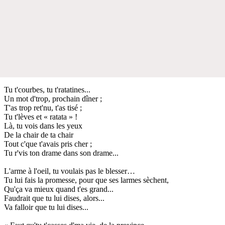
Tu t'courbes, tu t'ratatines...
Un mot d'trop, prochain dîner ;
T'as trop ret'nu, t'as tisé ;
Tu t'lèves et « ratata » !
Là, tu vois dans les yeux
De la chair de ta chair
Tout c'que t'avais pris cher ;
Tu r'vis ton drame dans son drame...
L'arme à l'oeil, tu voulais pas le blesser…
Tu lui fais la promesse, pour que ses larmes sèchent,
Qu'ça va mieux quand t'es grand...
Faudrait que tu lui dises, alors...
Va falloir que tu lui dises...