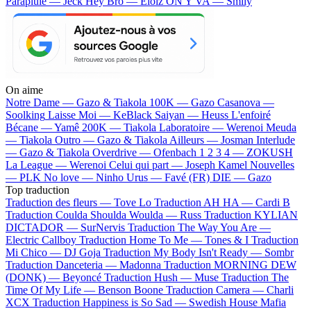
Parapluie — Jeck
Hey Bro — Eloïz
ON Y VA — Smily
On aime
Notre Dame —
Gazo & Tiakola
100K —
Gazo
Casanova —
Soolking
Laisse Moi —
KeBlack
Saiyan —
Heuss L'enfoiré
Bécane —
Yamê
200K —
Tiakola
Laboratoire —
Werenoi
Meuda
—
Tiakola
Outro —
Gazo & Tiakola
Ailleurs —
Josman
Interlude
—
Gazo & Tiakola
Overdrive —
Ofenbach
1 2 3 4 —
ZOKUSH
La League —
Werenoi
Celui qui part —
Joseph Kamel
Nouvelles
—
PLK
No love —
Ninho
Urus —
Favé (FR)
DIE —
Gazo
Top traduction
Traduction des fleurs —
Tove Lo
Traduction AH HA —
Cardi B
Traduction Coulda Shoulda Woulda —
Russ
Traduction KYLIAN
DICTADOR —
SurNervis
Traduction The Way You Are —
Electric Callboy
Traduction Home To Me —
Tones & I
Traduction
Mi Chico —
DJ Goja
Traduction My Body Isn't Ready —
Sombr
Traduction Danceteria —
Madonna
Traduction MORNING DEW
(DONK) —
Beyoncé
Traduction Hush —
Muse
Traduction The
Time Of My Life —
Benson Boone
Traduction Camera —
Charli
XCX
Traduction Happiness is So Sad —
Swedish House Mafia