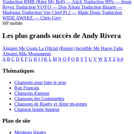
Traduction RMB (Ring My Bell) —
Aitch
Traduction 99% —
Jessie
Reyez
Traduction YOYO —
Don Xhoni
Traduction Bizarre —
Madonna
Traduction Van Cleef Pt 2 —
Malie Donn
Traduction
WIDE AWAKE —
Chris Grey
HP mobile
Les plus grands succès de Andy Rivera
Alguien Me Gusta
La Oficial (Remix)
Increíble
Me Haces Falta
Alguien Más
Monumento
A
B
C
D
E
F
G
H
I
J
K
L
M
N
O
P
Q
R
S
T
U
V
W
X
Y
Z
0-9
Thématiques
Chansons pour faire le sexe
Rap Français
Chansons d'amour
Chansons des Guinguettes
Chansons de Rugby et 3ème mi-temps
Chanson bonne humeur
Plan de site
Mentions légales