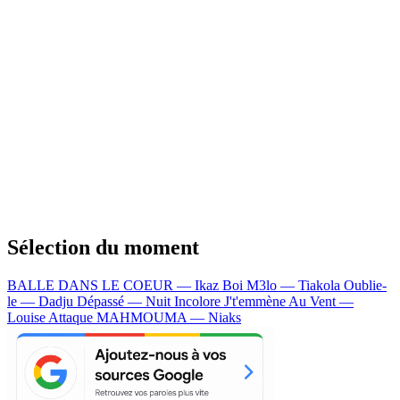
Sélection du moment
BALLE DANS LE COEUR — Ikaz Boi
M3lo — Tiakola
Oublie-
le — Dadju
Dépassé — Nuit Incolore
J't'emmène Au Vent —
Louise Attaque
MAHMOUMA — Niaks