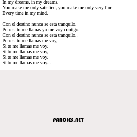
In my dreams, in my dreams.
You make me only satisfied, you make me only very fine
Every time in my mind.
Con el destino nunca se está tranquilo,
Pero si tu me llamas yo me voy contigo.
Con el destino nunca se está tranquilo..
Pero si tu me llamas me voy,
Si tu me llamas me voy,
Si tu me llamas me voy,
Si tu me llamas me voy,
Si tu me llamas me voy...