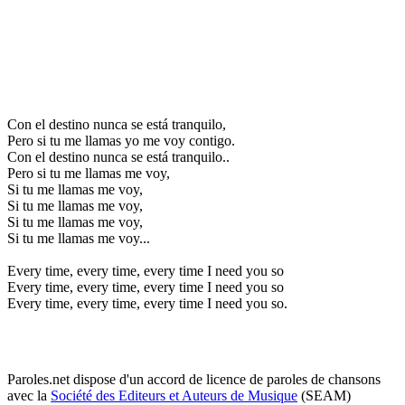
Con el destino nunca se está tranquilo,
Pero si tu me llamas yo me voy contigo.
Con el destino nunca se está tranquilo..
Pero si tu me llamas me voy,
Si tu me llamas me voy,
Si tu me llamas me voy,
Si tu me llamas me voy,
Si tu me llamas me voy...
Every time, every time, every time I need you so
Every time, every time, every time I need you so
Every time, every time, every time I need you so.
Paroles.net dispose d'un accord de licence de paroles de chansons
avec la
Société des Editeurs et Auteurs de Musique
(SEAM)