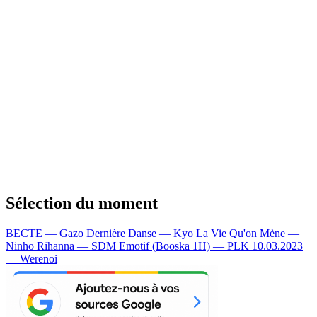
Sélection du moment
BECTE — Gazo
Dernière Danse — Kyo
La Vie Qu'on Mène —
Ninho
Rihanna — SDM
Emotif (Booska 1H) — PLK
10.03.2023
— Werenoi