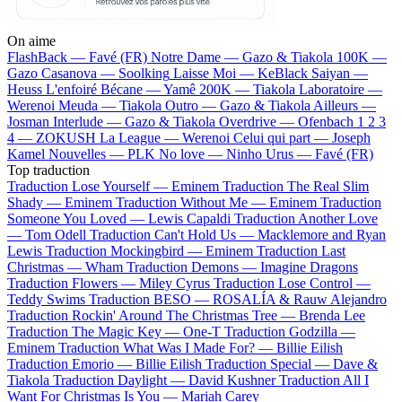
On aime
FlashBack —
Favé (FR)
Notre Dame —
Gazo & Tiakola
100K —
Gazo
Casanova —
Soolking
Laisse Moi —
KeBlack
Saiyan —
Heuss L'enfoiré
Bécane —
Yamê
200K —
Tiakola
Laboratoire —
Werenoi
Meuda —
Tiakola
Outro —
Gazo & Tiakola
Ailleurs —
Josman
Interlude —
Gazo & Tiakola
Overdrive —
Ofenbach
1 2 3
4 —
ZOKUSH
La League —
Werenoi
Celui qui part —
Joseph
Kamel
Nouvelles —
PLK
No love —
Ninho
Urus —
Favé (FR)
Top traduction
Traduction Lose Yourself —
Eminem
Traduction The Real Slim
Shady —
Eminem
Traduction Without Me —
Eminem
Traduction
Someone You Loved —
Lewis Capaldi
Traduction Another Love
—
Tom Odell
Traduction Can't Hold Us —
Macklemore and Ryan
Lewis
Traduction Mockingbird —
Eminem
Traduction Last
Christmas —
Wham
Traduction Demons —
Imagine Dragons
Traduction Flowers —
Miley Cyrus
Traduction Lose Control —
Teddy Swims
Traduction BESO —
ROSALÍA & Rauw Alejandro
Traduction Rockin' Around The Christmas Tree —
Brenda Lee
Traduction The Magic Key —
One-T
Traduction Godzilla —
Eminem
Traduction What Was I Made For? —
Billie Eilish
Traduction Emorio —
Billie Eilish
Traduction Special —
Dave &
Tiakola
Traduction Daylight —
David Kushner
Traduction All I
Want For Christmas Is You —
Mariah Carey