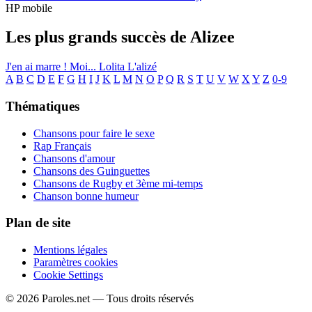
HP mobile
Les plus grands succès de Alizee
J'en ai marre !
Moi... Lolita
L'alizé
A
B
C
D
E
F
G
H
I
J
K
L
M
N
O
P
Q
R
S
T
U
V
W
X
Y
Z
0-9
Thématiques
Chansons pour faire le sexe
Rap Français
Chansons d'amour
Chansons des Guinguettes
Chansons de Rugby et 3ème mi-temps
Chanson bonne humeur
Plan de site
Mentions légales
Paramètres cookies
Cookie Settings
© 2026 Paroles.net — Tous droits réservés