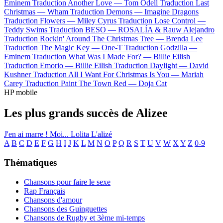
Eminem
Traduction Another Love —
Tom Odell
Traduction Last
Christmas —
Wham
Traduction Demons —
Imagine Dragons
Traduction Flowers —
Miley Cyrus
Traduction Lose Control —
Teddy Swims
Traduction BESO —
ROSALÍA & Rauw Alejandro
Traduction Rockin' Around The Christmas Tree —
Brenda Lee
Traduction The Magic Key —
One-T
Traduction Godzilla —
Eminem
Traduction What Was I Made For? —
Billie Eilish
Traduction Emorio —
Billie Eilish
Traduction Daylight —
David
Kushner
Traduction All I Want For Christmas Is You —
Mariah
Carey
Traduction Paint The Town Red —
Doja Cat
HP mobile
Les plus grands succès de Alizee
J'en ai marre !
Moi... Lolita
L'alizé
A
B
C
D
E
F
G
H
I
J
K
L
M
N
O
P
Q
R
S
T
U
V
W
X
Y
Z
0-9
Thématiques
Chansons pour faire le sexe
Rap Français
Chansons d'amour
Chansons des Guinguettes
Chansons de Rugby et 3ème mi-temps