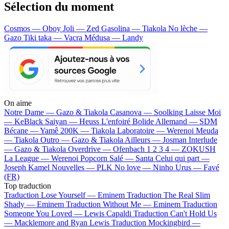
Sélection du moment
Cosmos — Oboy
Joli — Zed
Gasolina — Tiakola
No lèche —
Gazo
Tiki taka — Vacra
Médusa — Landy
On aime
Notre Dame —
Gazo & Tiakola
Casanova —
Soolking
Laisse Moi
—
KeBlack
Saiyan —
Heuss L'enfoiré
Bolide Allemand —
SDM
Bécane —
Yamê
200K —
Tiakola
Laboratoire —
Werenoi
Meuda
—
Tiakola
Outro —
Gazo & Tiakola
Ailleurs —
Josman
Interlude
—
Gazo & Tiakola
Overdrive —
Ofenbach
1 2 3 4 —
ZOKUSH
La League —
Werenoi
Popcorn Salé —
Santa
Celui qui part —
Joseph Kamel
Nouvelles —
PLK
No love —
Ninho
Urus —
Favé
(FR)
Top traduction
Traduction Lose Yourself —
Eminem
Traduction The Real Slim
Shady —
Eminem
Traduction Without Me —
Eminem
Traduction
Someone You Loved —
Lewis Capaldi
Traduction Can't Hold Us
—
Macklemore and Ryan Lewis
Traduction Mockingbird —