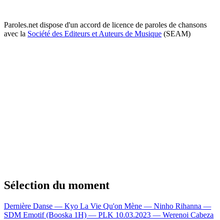
Paroles.net dispose d'un accord de licence de paroles de chansons
avec la
Société des Editeurs et Auteurs de Musique
(SEAM)
Sélection du moment
Dernière Danse — Kyo
La Vie Qu'on Mène — Ninho
Rihanna —
SDM
Emotif (Booska 1H) — PLK
10.03.2023 — Werenoi
Cabeza