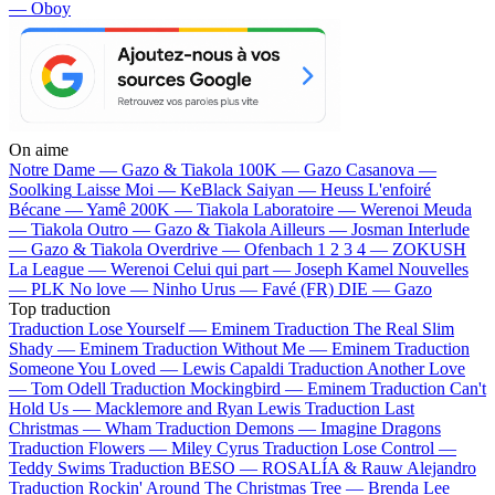
— Oboy
On aime
Notre Dame —
Gazo & Tiakola
100K —
Gazo
Casanova —
Soolking
Laisse Moi —
KeBlack
Saiyan —
Heuss L'enfoiré
Bécane —
Yamê
200K —
Tiakola
Laboratoire —
Werenoi
Meuda
—
Tiakola
Outro —
Gazo & Tiakola
Ailleurs —
Josman
Interlude
—
Gazo & Tiakola
Overdrive —
Ofenbach
1 2 3 4 —
ZOKUSH
La League —
Werenoi
Celui qui part —
Joseph Kamel
Nouvelles
—
PLK
No love —
Ninho
Urus —
Favé (FR)
DIE —
Gazo
Top traduction
Traduction Lose Yourself —
Eminem
Traduction The Real Slim
Shady —
Eminem
Traduction Without Me —
Eminem
Traduction
Someone You Loved —
Lewis Capaldi
Traduction Another Love
—
Tom Odell
Traduction Mockingbird —
Eminem
Traduction Can't
Hold Us —
Macklemore and Ryan Lewis
Traduction Last
Christmas —
Wham
Traduction Demons —
Imagine Dragons
Traduction Flowers —
Miley Cyrus
Traduction Lose Control —
Teddy Swims
Traduction BESO —
ROSALÍA & Rauw Alejandro
Traduction Rockin' Around The Christmas Tree —
Brenda Lee