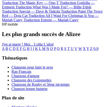
Traduction The Magic Key —
One-T
Traduction Godzilla —
Eminem
Traduction What Was I Made For? —
Billie Eilish
Traduction Special —
Dave & Tiakola
Traduction Paint The Town
Red —
Doja Cat
Traduction All I Want For Christmas Is You —
Mariah Carey
Traduction Emorio —
Mariah Carey
HP mobile
Les plus grands succès de Alizee
J'en ai marre !
Moi... Lolita
L'alizé
A
B
C
D
E
F
G
H
I
J
K
L
M
N
O
P
Q
R
S
T
U
V
W
X
Y
Z
0-9
Thématiques
Chansons pour faire le sexe
Rap Français
Chansons d'amour
Chansons des Guinguettes
Chansons de Rugby et 3ème mi-temps
Chanson bonne humeur
Plan de site