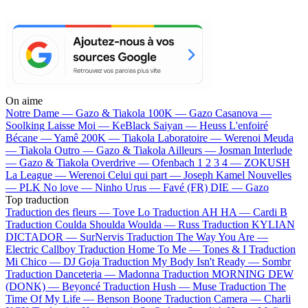
On aime
Notre Dame —
Gazo & Tiakola
100K —
Gazo
Casanova —
Soolking
Laisse Moi —
KeBlack
Saiyan —
Heuss L'enfoiré
Bécane —
Yamê
200K —
Tiakola
Laboratoire —
Werenoi
Meuda
—
Tiakola
Outro —
Gazo & Tiakola
Ailleurs —
Josman
Interlude
—
Gazo & Tiakola
Overdrive —
Ofenbach
1 2 3 4 —
ZOKUSH
La League —
Werenoi
Celui qui part —
Joseph Kamel
Nouvelles
—
PLK
No love —
Ninho
Urus —
Favé (FR)
DIE —
Gazo
Top traduction
Traduction des fleurs —
Tove Lo
Traduction AH HA —
Cardi B
Traduction Coulda Shoulda Woulda —
Russ
Traduction KYLIAN
DICTADOR —
SurNervis
Traduction The Way You Are —
Electric Callboy
Traduction Home To Me —
Tones & I
Traduction
Mi Chico —
DJ Goja
Traduction My Body Isn't Ready —
Sombr
Traduction Danceteria —
Madonna
Traduction MORNING DEW
(DONK) —
Beyoncé
Traduction Hush —
Muse
Traduction The
Time Of My Life —
Benson Boone
Traduction Camera —
Charli