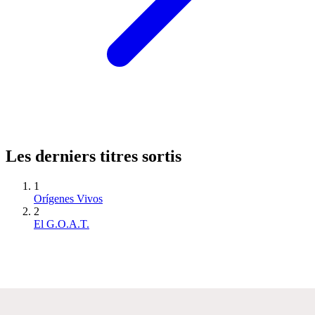
Les derniers titres sortis
1
Orígenes Vivos
2
El G.O.A.T.