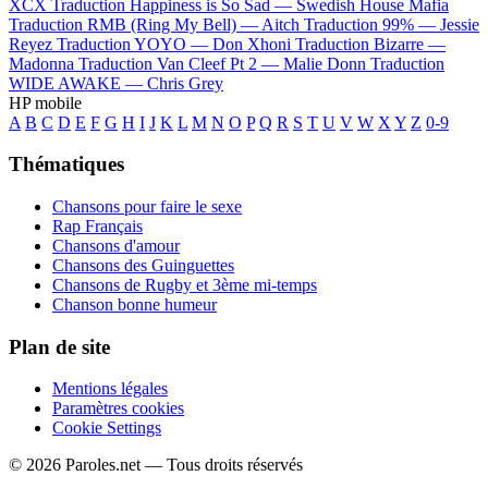
XCX
Traduction Happiness is So Sad —
Swedish House Mafia
Traduction RMB (Ring My Bell) —
Aitch
Traduction 99% —
Jessie
Reyez
Traduction YOYO —
Don Xhoni
Traduction Bizarre —
Madonna
Traduction Van Cleef Pt 2 —
Malie Donn
Traduction
WIDE AWAKE —
Chris Grey
HP mobile
A
B
C
D
E
F
G
H
I
J
K
L
M
N
O
P
Q
R
S
T
U
V
W
X
Y
Z
0-9
Thématiques
Chansons pour faire le sexe
Rap Français
Chansons d'amour
Chansons des Guinguettes
Chansons de Rugby et 3ème mi-temps
Chanson bonne humeur
Plan de site
Mentions légales
Paramètres cookies
Cookie Settings
© 2026 Paroles.net — Tous droits réservés