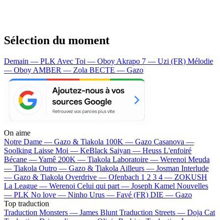
Sélection du moment
Demain — PLK
Avec Toi — Oboy
Akrapo 7 — Uzi (FR)
Mélodie
— Oboy
AMBER — Zola
BECTE — Gazo
On aime
Notre Dame —
Gazo & Tiakola
100K —
Gazo
Casanova —
Soolking
Laisse Moi —
KeBlack
Saiyan —
Heuss L'enfoiré
Bécane —
Yamê
200K —
Tiakola
Laboratoire —
Werenoi
Meuda
—
Tiakola
Outro —
Gazo & Tiakola
Ailleurs —
Josman
Interlude
—
Gazo & Tiakola
Overdrive —
Ofenbach
1 2 3 4 —
ZOKUSH
La League —
Werenoi
Celui qui part —
Joseph Kamel
Nouvelles
—
PLK
No love —
Ninho
Urus —
Favé (FR)
DIE —
Gazo
Top traduction
Traduction Monsters —
James Blunt
Traduction Streets —
Doja Cat