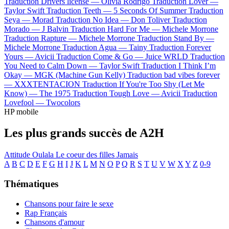
Traduction Drivers license —
Olivia Rodrigo
Traduction Lover —
Taylor Swift
Traduction Teeth —
5 Seconds Of Summer
Traduction
Seya —
Morad
Traduction No Idea —
Don Toliver
Traduction
Morado —
J Balvin
Traduction Hard For Me —
Michele Morrone
Traduction Rapture —
Michele Morrone
Traduction Stand By —
Michele Morrone
Traduction Agua —
Tainy
Traduction Forever
Yours —
Avicii
Traduction Come & Go —
Juice WRLD
Traduction
You Need to Calm Down —
Taylor Swift
Traduction I Think I’m
Okay —
MGK (Machine Gun Kelly)
Traduction bad vibes forever
—
XXXTENTACION
Traduction If You're Too Shy (Let Me
Know) —
The 1975
Traduction Tough Love —
Avicii
Traduction
Lovefool —
Twocolors
HP mobile
Les plus grands succès de A2H
Attitude
Oulala
Le coeur des filles
Jamais
A
B
C
D
E
F
G
H
I
J
K
L
M
N
O
P
Q
R
S
T
U
V
W
X
Y
Z
0-9
Thématiques
Chansons pour faire le sexe
Rap Français
Chansons d'amour