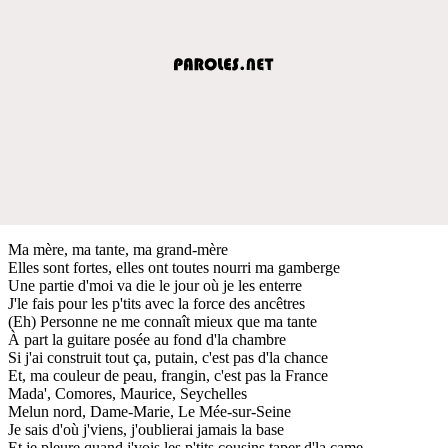
Ma mère, ma tante, ma grand-mère
Elles sont fortes, elles ont toutes nourri ma gamberge
Une partie d'moi va die le jour où je les enterre
J'le fais pour les p'tits avec la force des ancêtres
(Eh) Personne ne me connaît mieux que ma tante
À part la guitare posée au fond d'la chambre
Si j'ai construit tout ça, putain, c'est pas d'la chance
Et, ma couleur de peau, frangin, c'est pas la France
Mada', Comores, Maurice, Seychelles
Melun nord, Dame-Marie, Le Mée-sur-Seine
Je sais d'où j'viens, j'oublierai jamais la base
Et je pleure quand j'vois les p'tits cousins taper d'la came