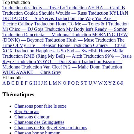
Top traduction
Traduction des fleurs —
Tove Lo
Traduction AH HA —
Cardi B
Traduction Coulda Shoulda Woulda —
Russ
Traduction KYLIAN
DICTADOR —
SurNervis
Traduction The Way You Are —
Electric Callboy
Traduction Home To Me —
Tones & I
Traduction
Mi Chico —
DJ Goja
Traduction My Body Isn't Ready —
Sombr
Traduction Danceteria —
Madonna
Traduction MORNING DEW
(DONK) —
Beyoncé
Traduction Hush —
Muse
Traduction The
Time Of My Life —
Benson Boone
Traduction Camera —
Charli
XCX
Traduction Happiness is So Sad —
Swedish House Mafia
Traduction RMB (Ring My Bell) —
Aitch
Traduction 99% —
Jessie
Reyez
Traduction YOYO —
Don Xhoni
Traduction Bizarre —
Madonna
Traduction Van Cleef Pt 2 —
Malie Donn
Traduction
WIDE AWAKE —
Chris Grey
HP mobile
A
B
C
D
E
F
G
H
I
J
K
L
M
N
O
P
Q
R
S
T
U
V
W
X
Y
Z
0-9
Thématiques
Chansons pour faire le sexe
Rap Français
Chansons d'amour
Chansons des Guinguettes
Chansons de Rugby et 3ème mi-temps
Chanson bonne humeur