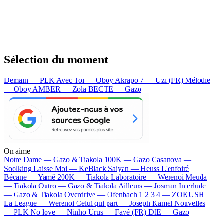
Sélection du moment
Demain — PLK
Avec Toi — Oboy
Akrapo 7 — Uzi (FR)
Mélodie
— Oboy
AMBER — Zola
BECTE — Gazo
On aime
Notre Dame —
Gazo & Tiakola
100K —
Gazo
Casanova —
Soolking
Laisse Moi —
KeBlack
Saiyan —
Heuss L'enfoiré
Bécane —
Yamê
200K —
Tiakola
Laboratoire —
Werenoi
Meuda
—
Tiakola
Outro —
Gazo & Tiakola
Ailleurs —
Josman
Interlude
—
Gazo & Tiakola
Overdrive —
Ofenbach
1 2 3 4 —
ZOKUSH
La League —
Werenoi
Celui qui part —
Joseph Kamel
Nouvelles
—
PLK
No love —
Ninho
Urus —
Favé (FR)
DIE —
Gazo