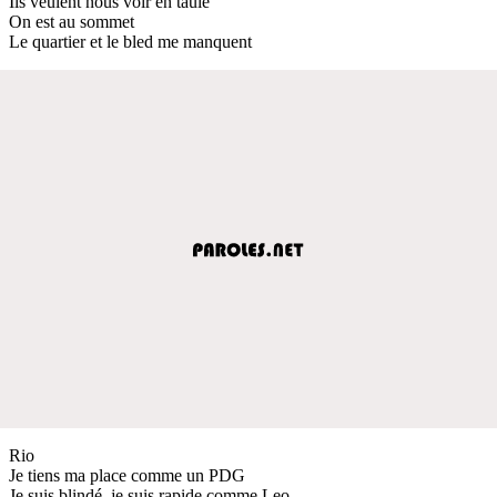
Ils veulent nous voir en taule
On est au sommet
Le quartier et le bled me manquent
Rio
Je tiens ma place comme un PDG
Je suis blindé, je suis rapide comme Leo