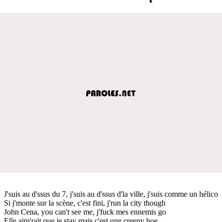
J'suis au d'ssus du 7, j'suis au d'ssus d'la ville, j'suis comme un hélico
Si j'monte sur la scène, c'est fini, j'run la city though
John Cena, you can't see me, j'fuck mes ennemis go
Elle aim'rait que je stay mais c'est une creepy hoe