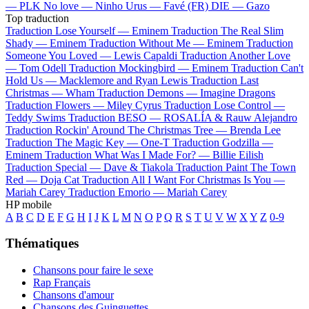
—
PLK
No love —
Ninho
Urus —
Favé (FR)
DIE —
Gazo
Top traduction
Traduction Lose Yourself —
Eminem
Traduction The Real Slim
Shady —
Eminem
Traduction Without Me —
Eminem
Traduction
Someone You Loved —
Lewis Capaldi
Traduction Another Love
—
Tom Odell
Traduction Mockingbird —
Eminem
Traduction Can't
Hold Us —
Macklemore and Ryan Lewis
Traduction Last
Christmas —
Wham
Traduction Demons —
Imagine Dragons
Traduction Flowers —
Miley Cyrus
Traduction Lose Control —
Teddy Swims
Traduction BESO —
ROSALÍA & Rauw Alejandro
Traduction Rockin' Around The Christmas Tree —
Brenda Lee
Traduction The Magic Key —
One-T
Traduction Godzilla —
Eminem
Traduction What Was I Made For? —
Billie Eilish
Traduction Special —
Dave & Tiakola
Traduction Paint The Town
Red —
Doja Cat
Traduction All I Want For Christmas Is You —
Mariah Carey
Traduction Emorio —
Mariah Carey
HP mobile
A
B
C
D
E
F
G
H
I
J
K
L
M
N
O
P
Q
R
S
T
U
V
W
X
Y
Z
0-9
Thématiques
Chansons pour faire le sexe
Rap Français
Chansons d'amour
Chansons des Guinguettes