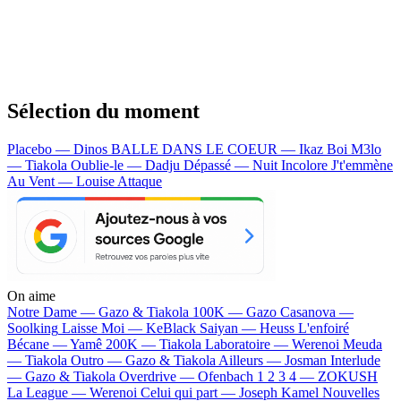
Sélection du moment
Placebo — Dinos
BALLE DANS LE COEUR — Ikaz Boi
M3lo
— Tiakola
Oublie-le — Dadju
Dépassé — Nuit Incolore
J't'emmène
Au Vent — Louise Attaque
On aime
Notre Dame —
Gazo & Tiakola
100K —
Gazo
Casanova —
Soolking
Laisse Moi —
KeBlack
Saiyan —
Heuss L'enfoiré
Bécane —
Yamê
200K —
Tiakola
Laboratoire —
Werenoi
Meuda
—
Tiakola
Outro —
Gazo & Tiakola
Ailleurs —
Josman
Interlude
—
Gazo & Tiakola
Overdrive —
Ofenbach
1 2 3 4 —
ZOKUSH
La League —
Werenoi
Celui qui part —
Joseph Kamel
Nouvelles