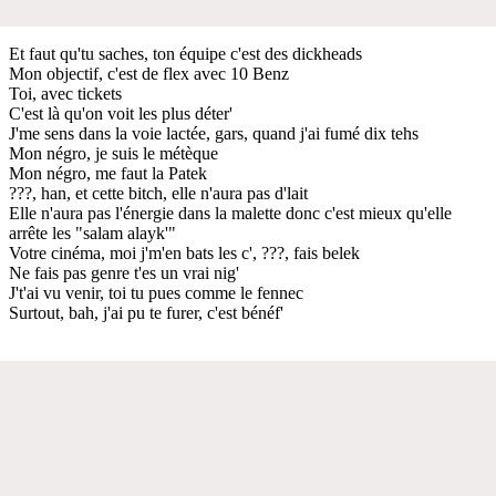
Et faut qu'tu saches, ton équipe c'est des dickheads
Mon objectif, c'est de flex avec 10 Benz
Toi, avec tickets
C'est là qu'on voit les plus déter'
J'me sens dans la voie lactée, gars, quand j'ai fumé dix tehs
Mon négro, je suis le métèque
Mon négro, me faut la Patek
???, han, et cette bitch, elle n'aura pas d'lait
Elle n'aura pas l'énergie dans la malette donc c'est mieux qu'elle
arrête les "salam alayk'"
Votre cinéma, moi j'm'en bats les c', ???, fais belek
Ne fais pas genre t'es un vrai nig'
J't'ai vu venir, toi tu pues comme le fennec
Surtout, bah, j'ai pu te furer, c'est bénéf'