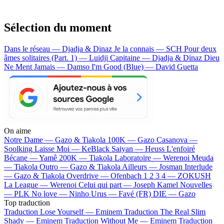
Sélection du moment
Dans le réseau — Djadja & Dinaz
Je la connais — SCH
Pour deux
âmes solitaires (Part. 1) — Luidji
Capitaine — Djadja & Dinaz
Dieu
Ne Ment Jamais — Damso
I'm Good (Blue) — David Guetta
On aime
Notre Dame —
Gazo & Tiakola
100K —
Gazo
Casanova —
Soolking
Laisse Moi —
KeBlack
Saiyan —
Heuss L'enfoiré
Bécane —
Yamê
200K —
Tiakola
Laboratoire —
Werenoi
Meuda
—
Tiakola
Outro —
Gazo & Tiakola
Ailleurs —
Josman
Interlude
—
Gazo & Tiakola
Overdrive —
Ofenbach
1 2 3 4 —
ZOKUSH
La League —
Werenoi
Celui qui part —
Joseph Kamel
Nouvelles
—
PLK
No love —
Ninho
Urus —
Favé (FR)
DIE —
Gazo
Top traduction
Traduction Lose Yourself —
Eminem
Traduction The Real Slim
Shady —
Eminem
Traduction Without Me —
Eminem
Traduction