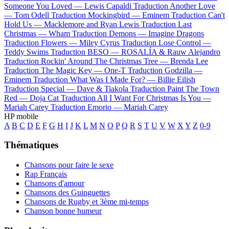
Someone You Loved —
Lewis Capaldi
Traduction Another Love
—
Tom Odell
Traduction Mockingbird —
Eminem
Traduction Can't
Hold Us —
Macklemore and Ryan Lewis
Traduction Last
Christmas —
Wham
Traduction Demons —
Imagine Dragons
Traduction Flowers —
Miley Cyrus
Traduction Lose Control —
Teddy Swims
Traduction BESO —
ROSALÍA & Rauw Alejandro
Traduction Rockin' Around The Christmas Tree —
Brenda Lee
Traduction The Magic Key —
One-T
Traduction Godzilla —
Eminem
Traduction What Was I Made For? —
Billie Eilish
Traduction Special —
Dave & Tiakola
Traduction Paint The Town
Red —
Doja Cat
Traduction All I Want For Christmas Is You —
Mariah Carey
Traduction Emorio —
Mariah Carey
HP mobile
A
B
C
D
E
F
G
H
I
J
K
L
M
N
O
P
Q
R
S
T
U
V
W
X
Y
Z
0-9
Thématiques
Chansons pour faire le sexe
Rap Français
Chansons d'amour
Chansons des Guinguettes
Chansons de Rugby et 3ème mi-temps
Chanson bonne humeur