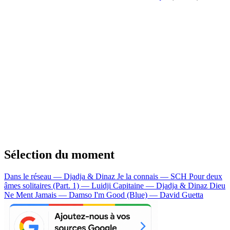
Sélection du moment
Dans le réseau — Djadja & Dinaz
Je la connais — SCH
Pour deux
âmes solitaires (Part. 1) — Luidji
Capitaine — Djadja & Dinaz
Dieu
Ne Ment Jamais — Damso
I'm Good (Blue) — David Guetta