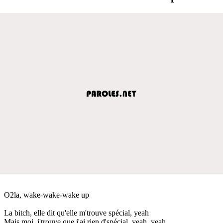
O2la, wake-wake-wake up
La bitch, elle dit qu'elle m'trouve spécial, yeah
Mais moi, j'trouve que j'ai rien d'spécial, yeah, yeah