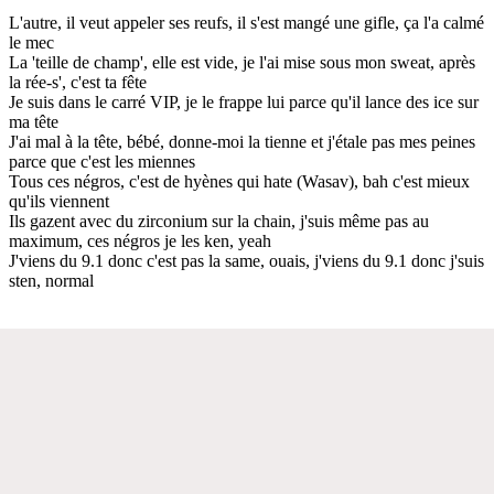
L'autre, il veut appeler ses reufs, il s'est mangé une gifle, ça l'a calmé
le mec
La 'teille de champ', elle est vide, je l'ai mise sous mon sweat, après
la rée-s', c'est ta fête
Je suis dans le carré VIP, je le frappe lui parce qu'il lance des ice sur
ma tête
J'ai mal à la tête, bébé, donne-moi la tienne et j'étale pas mes peines
parce que c'est les miennes
Tous ces négros, c'est de hyènes qui hate (Wasav), bah c'est mieux
qu'ils viennent
Ils gazent avec du zirconium sur la chain, j'suis même pas au
maximum, ces négros je les ken, yeah
J'viens du 9.1 donc c'est pas la same, ouais, j'viens du 9.1 donc j'suis
sten, normal