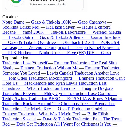
On aime
Notre Dame —
Gazo & Tiakola
100K —
Gazo
Casanova —
Soolking
Laisse Moi —
KeBlack
Saiyan —
Heuss L'enfoiré
Bécane —
Yamê
200K —
Tiakola
Laboratoire —
Werenoi
Meuda
—
Tiakola
Outro —
Gazo & Tiakola
Ailleurs —
Josman
Interlude
—
Gazo & Tiakola
Overdrive —
Ofenbach
1 2 3 4 —
ZOKUSH
La League —
Werenoi
Celui qui part —
Joseph Kamel
Nouvelles
—
PLK
No love —
Ninho
Urus —
Favé (FR)
DIE —
Gazo
Top traduction
Traduction Lose Yourself —
Eminem
Traduction The Real Slim
Shady —
Eminem
Traduction Without Me —
Eminem
Traduction
Someone You Loved —
Lewis Capaldi
Traduction Another Love
—
Tom Odell
Traduction Mockingbird —
Eminem
Traduction Can't
Hold Us —
Macklemore and Ryan Lewis
Traduction Last
Christmas —
Wham
Traduction Demons —
Imagine Dragons
Traduction Flowers —
Miley Cyrus
Traduction Lose Control —
Teddy Swims
Traduction BESO —
ROSALÍA & Rauw Alejandro
Traduction Rockin' Around The Christmas Tree —
Brenda Lee
Traduction The Magic Key —
One-T
Traduction Godzilla —
Eminem
Traduction What Was I Made For? —
Billie Eilish
Traduction Special —
Dave & Tiakola
Traduction Paint The Town
Red —
Doja Cat
Traduction All I Want For Christmas Is You —