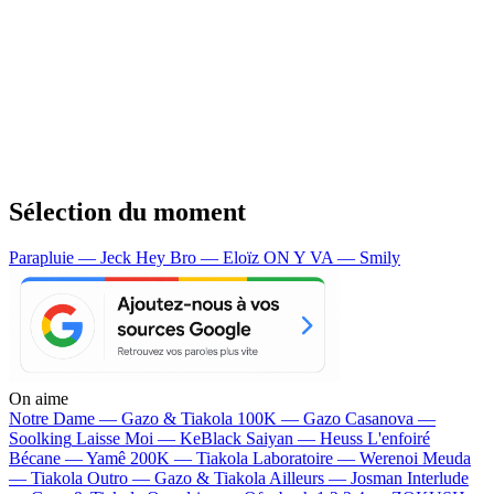
Sélection du moment
Parapluie — Jeck
Hey Bro — Eloïz
ON Y VA — Smily
On aime
Notre Dame —
Gazo & Tiakola
100K —
Gazo
Casanova —
Soolking
Laisse Moi —
KeBlack
Saiyan —
Heuss L'enfoiré
Bécane —
Yamê
200K —
Tiakola
Laboratoire —
Werenoi
Meuda
—
Tiakola
Outro —
Gazo & Tiakola
Ailleurs —
Josman
Interlude