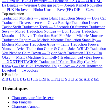
—
Gazo & Tiakola
Overdrive —
Ofenbach
1 2 3 4 —
ZOKUSH
La League —
Werenoi
Celui qui part —
Joseph Kamel
Nouvelles
—
PLK
No love —
Ninho
Urus —
Favé (FR)
DIE —
Gazo
Top traduction
Traduction Monsters —
James Blunt
Traduction Streets —
Doja Cat
Traduction Drivers license —
Olivia Rodrigo
Traduction Lover —
Taylor Swift
Traduction Teeth —
5 Seconds Of Summer
Traduction
Seya —
Morad
Traduction No Idea —
Don Toliver
Traduction
Morado —
J Balvin
Traduction Hard For Me —
Michele Morrone
Traduction Rapture —
Michele Morrone
Traduction Stand By —
Michele Morrone
Traduction Agua —
Tainy
Traduction Forever
Yours —
Avicii
Traduction Come & Go —
Juice WRLD
Traduction
You Need to Calm Down —
Taylor Swift
Traduction I Think I’m
Okay —
MGK (Machine Gun Kelly)
Traduction bad vibes forever
—
XXXTENTACION
Traduction If You're Too Shy (Let Me
Know) —
The 1975
Traduction Tough Love —
Avicii
Traduction
Lovefool —
Twocolors
HP mobile
A
B
C
D
E
F
G
H
I
J
K
L
M
N
O
P
Q
R
S
T
U
V
W
X
Y
Z
0-9
Thématiques
Chansons pour faire le sexe
Rap Français
Chansons d'amour