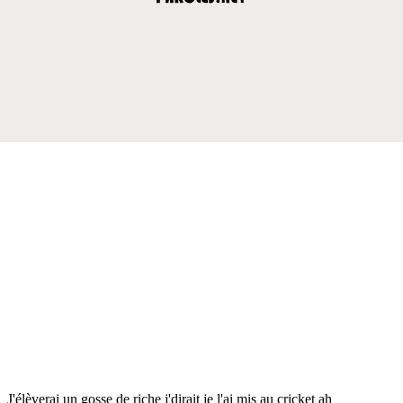
J'élèverai un gosse de riche j'dirait je l'ai mis au cricket ah