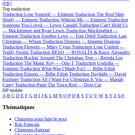
(FR)
Top traduction
Traduction Lose Yourself —
Eminem
Traduction The Real Slim
Shady —
Eminem
Traduction Without Me —
Eminem
Traduction
Someone You Loved —
Lewis Capaldi
Traduction Can't Hold Us
—
Macklemore and Ryan Lewis
Traduction Mockingbird —
Eminem
Traduction Another Love —
Tom Odell
Traduction Last
Christmas —
Wham
Traduction Demons —
Imagine Dragons
Traduction Flowers —
Miley Cyrus
Traduction Lose Control —
Teddy Swims
Traduction BESO —
ROSALÍA & Rauw Alejandro
Traduction Rockin' Around The Christmas Tree —
Brenda Lee
Traduction The Magic Key —
One-T
Traduction Godzilla —
Eminem
Traduction What Was I Made For? —
Billie Eilish
Traduction Emorio —
Billie Eilish
Traduction Daylight —
David
Kushner
Traduction All I Want For Christmas Is You —
Mariah
Carey
Traduction Paint The Town Red —
Doja Cat
HP mobile
A
B
C
D
E
F
G
H
I
J
K
L
M
N
O
P
Q
R
S
T
U
V
W
X
Y
Z
0-9
Thématiques
Chansons pour faire le sexe
Rap Français
Chansons d'amour