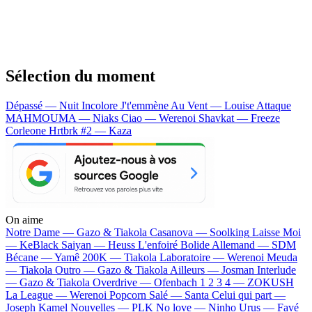
Sélection du moment
Dépassé — Nuit Incolore
J't'emmène Au Vent — Louise Attaque
MAHMOUMA — Niaks
Ciao — Werenoi
Shavkat — Freeze
Corleone
Hrtbrk #2 — Kaza
On aime
Notre Dame —
Gazo & Tiakola
Casanova —
Soolking
Laisse Moi
—
KeBlack
Saiyan —
Heuss L'enfoiré
Bolide Allemand —
SDM
Bécane —
Yamê
200K —
Tiakola
Laboratoire —
Werenoi
Meuda
—
Tiakola
Outro —
Gazo & Tiakola
Ailleurs —
Josman
Interlude
—
Gazo & Tiakola
Overdrive —
Ofenbach
1 2 3 4 —
ZOKUSH
La League —
Werenoi
Popcorn Salé —
Santa
Celui qui part —
Joseph Kamel
Nouvelles —
PLK
No love —
Ninho
Urus —
Favé