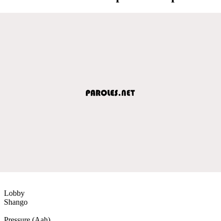
Lobby
Shango
Pressure (Aah)