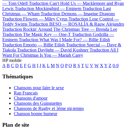
—
Tom Odell
Traduction Can't Hold Us —
Macklemore and Ryan
Lewis
Traduction Mockingbird —
Eminem
Traduction Last
Christmas —
Wham
Traduction Demons —
Imagine Dragons
Traduction Flowers —
Miley Cyrus
Traduction Lose Control —
Teddy Swims
Traduction BESO —
ROSALÍA & Rauw Alejandro
Traduction Rockin' Around The Christmas Tree —
Brenda Lee
Traduction The Magic Key —
One-T
Traduction Godzilla —
Eminem
Traduction What Was I Made For? —
Billie Eilish
Traduction Emorio —
Billie Eilish
Traduction Special —
Dave &
Tiakola
Traduction Daylight —
David Kushner
Traduction All I
Want For Christmas Is You —
Mariah Carey
HP mobile
A
B
C
D
E
F
G
H
I
J
K
L
M
N
O
P
Q
R
S
T
U
V
W
X
Y
Z
0-9
Thématiques
Chansons pour faire le sexe
Rap Français
Chansons d'amour
Chansons des Guinguettes
Chansons de Rugby et 3ème mi-temps
Chanson bonne humeur
Plan de site