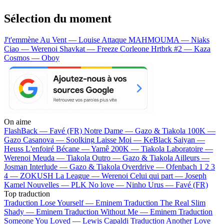
Sélection du moment
J't'emmène Au Vent — Louise Attaque
MAHMOUMA — Niaks
Ciao — Werenoi
Shavkat — Freeze Corleone
Hrtbrk #2 — Kaza
Cosmos — Oboy
On aime
FlashBack —
Favé (FR)
Notre Dame —
Gazo & Tiakola
100K —
Gazo
Casanova —
Soolking
Laisse Moi —
KeBlack
Saiyan —
Heuss L'enfoiré
Bécane —
Yamê
200K —
Tiakola
Laboratoire —
Werenoi
Meuda —
Tiakola
Outro —
Gazo & Tiakola
Ailleurs —
Josman
Interlude —
Gazo & Tiakola
Overdrive —
Ofenbach
1 2 3
4 —
ZOKUSH
La League —
Werenoi
Celui qui part —
Joseph
Kamel
Nouvelles —
PLK
No love —
Ninho
Urus —
Favé (FR)
Top traduction
Traduction Lose Yourself —
Eminem
Traduction The Real Slim
Shady —
Eminem
Traduction Without Me —
Eminem
Traduction
Someone You Loved —
Lewis Capaldi
Traduction Another Love