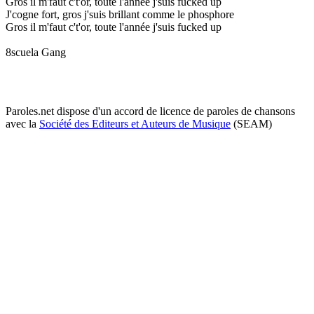
Gros il m'faut c't'or, toute l'année j'suis fucked up
J'cogne fort, gros j'suis brillant comme le phosphore
Gros il m'faut c't'or, toute l'année j'suis fucked up
8scuela Gang
Paroles.net dispose d'un accord de licence de paroles de chansons
avec la
Société des Editeurs et Auteurs de Musique
(SEAM)