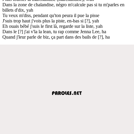
Dans la zone de chalandise, négro m'calcule pas si tu m'parles en
billets d'dix, yah
Tu veux m'diss, pendant qu'ton peura il pue la pisse
J'suis trop haut j'vois plus la piste, en-bas si [?], yah
Eh ouais bébé j'suis le first là, regarde sur la liste, yah
Dans le [?] j'ai v'la la lean, tu rap comme Jenna Lee, ha
Quand j'leur parle de biz, ça part dans des bails de [?], ha