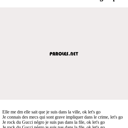
Elle me dm elle sait que je suis dans la ville, ok let's go
Je connais des mecs qui sont grave impliquer dans le crime, let's go
Je rock du Gucci négro je suis pas dans la file, ok let's go
Je rock du Gucci négro je suis pas dans la file, ok let's go