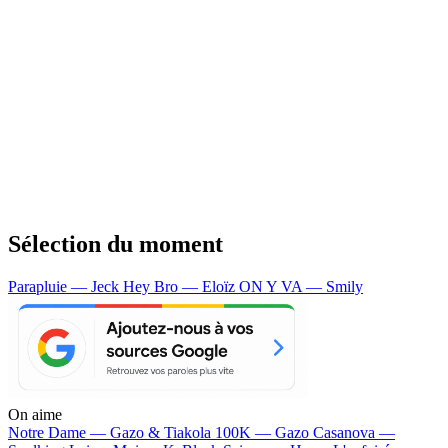
Sélection du moment
Parapluie — Jeck
Hey Bro — Eloïz
ON Y VA — Smily
On aime
Notre Dame —
Gazo & Tiakola
100K —
Gazo
Casanova —