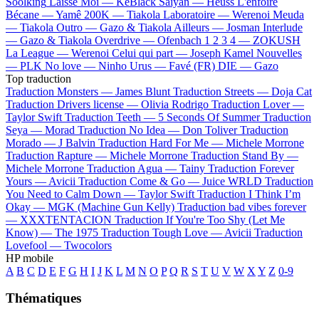
Soolking
Laisse Moi —
KeBlack
Saiyan —
Heuss L'enfoiré
Bécane —
Yamê
200K —
Tiakola
Laboratoire —
Werenoi
Meuda
—
Tiakola
Outro —
Gazo & Tiakola
Ailleurs —
Josman
Interlude
—
Gazo & Tiakola
Overdrive —
Ofenbach
1 2 3 4 —
ZOKUSH
La League —
Werenoi
Celui qui part —
Joseph Kamel
Nouvelles
—
PLK
No love —
Ninho
Urus —
Favé (FR)
DIE —
Gazo
Top traduction
Traduction Monsters —
James Blunt
Traduction Streets —
Doja Cat
Traduction Drivers license —
Olivia Rodrigo
Traduction Lover —
Taylor Swift
Traduction Teeth —
5 Seconds Of Summer
Traduction
Seya —
Morad
Traduction No Idea —
Don Toliver
Traduction
Morado —
J Balvin
Traduction Hard For Me —
Michele Morrone
Traduction Rapture —
Michele Morrone
Traduction Stand By —
Michele Morrone
Traduction Agua —
Tainy
Traduction Forever
Yours —
Avicii
Traduction Come & Go —
Juice WRLD
Traduction
You Need to Calm Down —
Taylor Swift
Traduction I Think I’m
Okay —
MGK (Machine Gun Kelly)
Traduction bad vibes forever
—
XXXTENTACION
Traduction If You're Too Shy (Let Me
Know) —
The 1975
Traduction Tough Love —
Avicii
Traduction
Lovefool —
Twocolors
HP mobile
A
B
C
D
E
F
G
H
I
J
K
L
M
N
O
P
Q
R
S
T
U
V
W
X
Y
Z
0-9
Thématiques