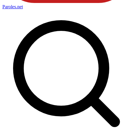
Paroles
.net