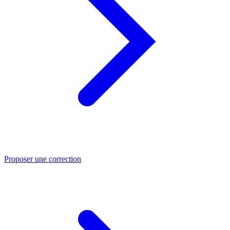
Proposer une correction