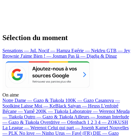
Sélection du moment
Sensations — JuL
Nocif — Hamza
Egérie — Nekfeu
GTB — Jey
Brownie
J'aime Bien ! — Josman
Pas là — Djadja & Dinaz
On aime
Notre Dame —
Gazo & Tiakola
100K —
Gazo
Casanova —
Soolking
Laisse Moi —
KeBlack
Saiyan —
Heuss L'enfoiré
Bécane —
Yamê
200K —
Tiakola
Laboratoire —
Werenoi
Meuda
—
Tiakola
Outro —
Gazo & Tiakola
Ailleurs —
Josman
Interlude
—
Gazo & Tiakola
Overdrive —
Ofenbach
1 2 3 4 —
ZOKUSH
La League —
Werenoi
Celui qui part —
Joseph Kamel
Nouvelles
—
PLK
No love —
Ninho
Urus —
Favé (FR)
DIE —
Gazo