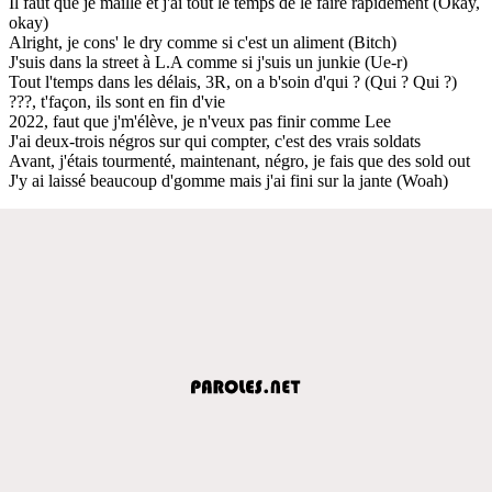
Il faut que je maille et j'ai tout le temps de le faire rapidement (Okay,
okay)
Alright, je cons' le dry comme si c'est un aliment (Bitch)
J'suis dans la street à L.A comme si j'suis un junkie (Ue-r)
Tout l'temps dans les délais, 3R, on a b'soin d'qui ? (Qui ? Qui ?)
???, t'façon, ils sont en fin d'vie
2022, faut que j'm'élève, je n'veux pas finir comme Lee
J'ai deux-trois négros sur qui compter, c'est des vrais soldats
Avant, j'étais tourmenté, maintenant, négro, je fais que des sold out
J'y ai laissé beaucoup d'gomme mais j'ai fini sur la jante (Woah)