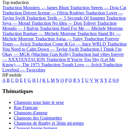
Top traduction
Traduction Monsters —
James Blunt
Traduction Streets —
Doja Cat
Traduction Drivers license —
Olivia Rodrigo
Traduction Lover —
Taylor Swift
Traduction Teeth —
5 Seconds Of Summer
Traduction
Seya —
Morad
Traduction No Idea —
Don Toliver
Traduction
Morado —
J Balvin
Traduction Hard For Me —
Michele Morrone
Traduction Rapture —
Michele Morrone
Traduction Stand By —
Michele Morrone
Traduction Agua —
Tainy
Traduction Forever
Yours —
Avicii
Traduction Come & Go —
Juice WRLD
Traduction
You Need to Calm Down —
Taylor Swift
Traduction I Think I’m
Okay —
MGK (Machine Gun Kelly)
Traduction bad vibes forever
—
XXXTENTACION
Traduction If You're Too Shy (Let Me
Know) —
The 1975
Traduction Tough Love —
Avicii
Traduction
Lovefool —
Twocolors
HP mobile
A
B
C
D
E
F
G
H
I
J
K
L
M
N
O
P
Q
R
S
T
U
V
W
X
Y
Z
0-9
Thématiques
Chansons pour faire le sexe
Rap Français
Chansons d'amour
Chansons des Guinguettes
Chansons de Rugby et 3ème mi-temps
Chanson bonne humeur