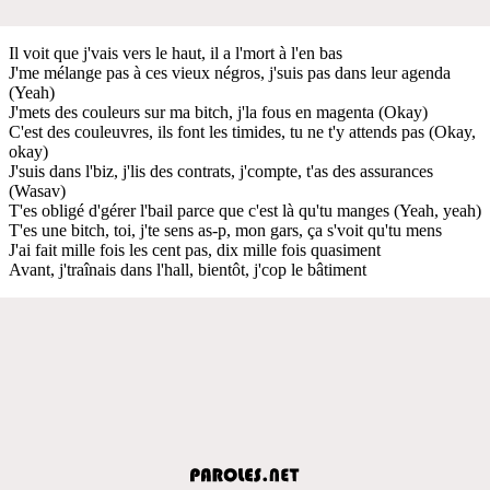
Il voit que j'vais vers le haut, il a l'mort à l'en bas
J'me mélange pas à ces vieux négros, j'suis pas dans leur agenda
(Yeah)
J'mets des couleurs sur ma bitch, j'la fous en magenta (Okay)
C'est des couleuvres, ils font les timides, tu ne t'y attends pas (Okay,
okay)
J'suis dans l'biz, j'lis des contrats, j'compte, t'as des assurances
(Wasav)
T'es obligé d'gérer l'bail parce que c'est là qu'tu manges (Yeah, yeah)
T'es une bitch, toi, j'te sens as-p, mon gars, ça s'voit qu'tu mens
J'ai fait mille fois les cent pas, dix mille fois quasiment
Avant, j'traînais dans l'hall, bientôt, j'cop le bâtiment