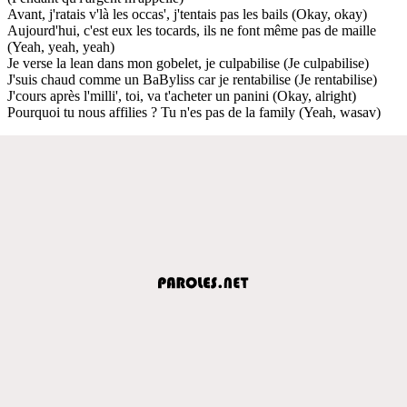
Avant, j'ratais v'là les occas', j'tentais pas les bails (Okay, okay)
Aujourd'hui, c'est eux les tocards, ils ne font même pas de maille
(Yeah, yeah, yeah)
Je verse la lean dans mon gobelet, je culpabilise (Je culpabilise)
J'suis chaud comme un BaByliss car je rentabilise (Je rentabilise)
J'cours après l'milli', toi, va t'acheter un panini (Okay, alright)
Pourquoi tu nous affilies ? Tu n'es pas de la family (Yeah, wasav)