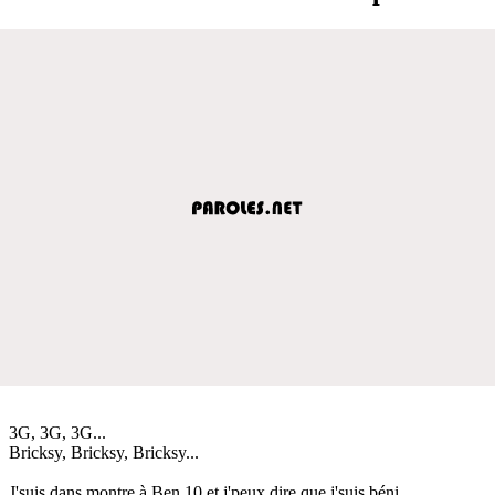
3G, 3G, 3G...
Bricksy, Bricksy, Bricksy...
J'suis dans montre à Ben 10 et j'peux dire que j'suis béni