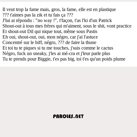
Il veut trop la fame mais, gros, la fame, elle est en plastique
??? t'aimes pas la zik et tu fais ça ???
J'lui ai répondu : "no way !", t'façon, t'as l'ki d'un Patrick
Shout-out à tous mes frères qui m'aiment, sous le shit, vont practice
Et shout-out Dil qui nique tout, même sous Pastis
Eh oui, shout-out, oui, mon négro, car j'ai l'astuce
Concentré sur le biff, négro, ??? de faire la thune
Et toi tu te piques si tu me touches, j'suis comme le cactus
Négro, fuck un sneaky, j'les ai mé-cra et j'leur parle plus
Tu te prends pour Biggie, t'es pas big, toi t'es qu'un poids plume