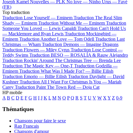
Joseph Kamel
Nouvelles —
PLK
No love —
Ninho
Urus —
Favé
(FR)
Top traduction
Traduction Lose Yourself —
Eminem
Traduction The Real Slim
Shady —
Eminem
Traduction Without Me —
Eminem
Traduction
Someone You Loved —
Lewis Capaldi
Traduction Can't Hold Us
—
Macklemore and Ryan Lewis
Traduction Mockingbird —
Eminem
Traduction Another Love —
Tom Odell
Traduction Last
Christmas —
Wham
Traduction Demons —
Imagine Dragons
Traduction Flowers —
Miley Cyrus
Traduction Lose Control —
Teddy Swims
Traduction BESO —
ROSALÍA & Rauw Alejandro
Traduction Rockin' Around The Christmas Tree —
Brenda Lee
Traduction The Magic Key —
One-T
Traduction Godzilla —
Eminem
Traduction What Was I Made For? —
Billie Eilish
Traduction Emorio —
Billie Eilish
Traduction Daylight —
David
Kushner
Traduction All I Want For Christmas Is You —
Mariah
Carey
Traduction Paint The Town Red —
Doja Cat
HP mobile
A
B
C
D
E
F
G
H
I
J
K
L
M
N
O
P
Q
R
S
T
U
V
W
X
Y
Z
0-9
Thématiques
Chansons pour faire le sexe
Rap Français
Chansons d'amour