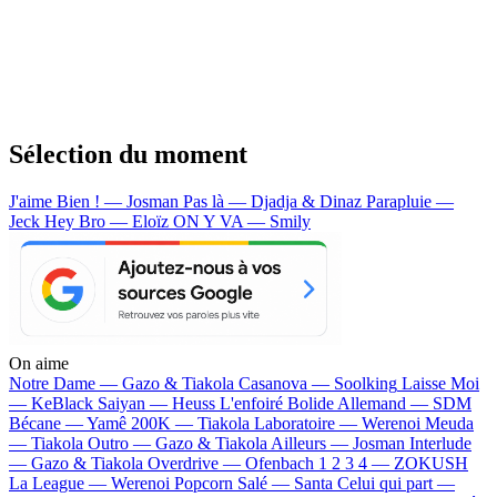
Sélection du moment
J'aime Bien ! — Josman
Pas là — Djadja & Dinaz
Parapluie —
Jeck
Hey Bro — Eloïz
ON Y VA — Smily
On aime
Notre Dame —
Gazo & Tiakola
Casanova —
Soolking
Laisse Moi
—
KeBlack
Saiyan —
Heuss L'enfoiré
Bolide Allemand —
SDM
Bécane —
Yamê
200K —
Tiakola
Laboratoire —
Werenoi
Meuda
—
Tiakola
Outro —
Gazo & Tiakola
Ailleurs —
Josman
Interlude
—
Gazo & Tiakola
Overdrive —
Ofenbach
1 2 3 4 —
ZOKUSH
La League —
Werenoi
Popcorn Salé —
Santa
Celui qui part —