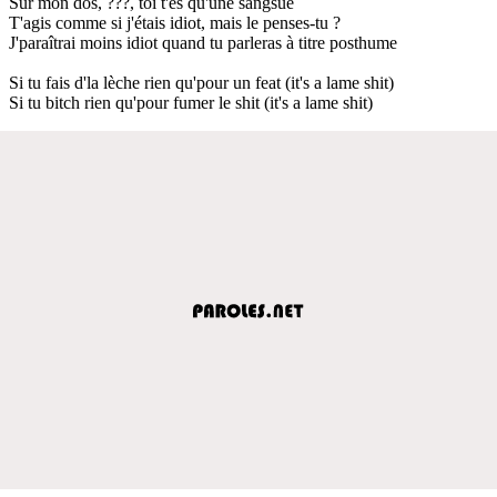
Sur mon dos, ???, toi t'es qu'une sangsue
T'agis comme si j'étais idiot, mais le penses-tu ?
J'paraîtrai moins idiot quand tu parleras à titre posthume
Si tu fais d'la lèche rien qu'pour un feat (it's a lame shit)
Si tu bitch rien qu'pour fumer le shit (it's a lame shit)