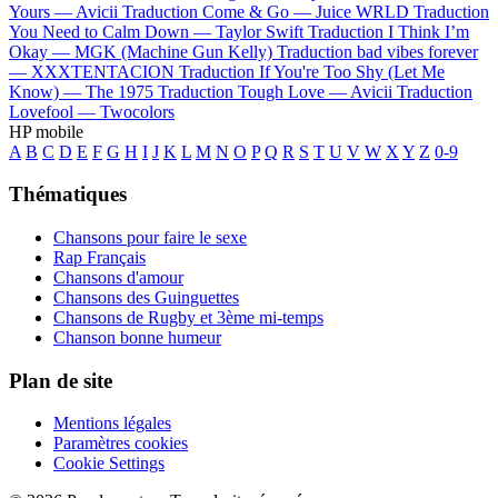
Yours —
Avicii
Traduction Come & Go —
Juice WRLD
Traduction
You Need to Calm Down —
Taylor Swift
Traduction I Think I’m
Okay —
MGK (Machine Gun Kelly)
Traduction bad vibes forever
—
XXXTENTACION
Traduction If You're Too Shy (Let Me
Know) —
The 1975
Traduction Tough Love —
Avicii
Traduction
Lovefool —
Twocolors
HP mobile
A
B
C
D
E
F
G
H
I
J
K
L
M
N
O
P
Q
R
S
T
U
V
W
X
Y
Z
0-9
Thématiques
Chansons pour faire le sexe
Rap Français
Chansons d'amour
Chansons des Guinguettes
Chansons de Rugby et 3ème mi-temps
Chanson bonne humeur
Plan de site
Mentions légales
Paramètres cookies
Cookie Settings