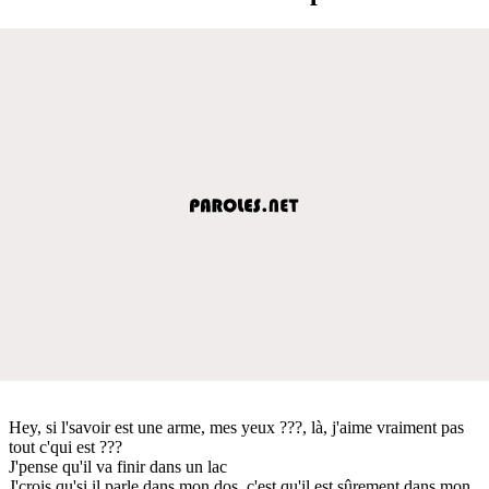
Hey, si l'savoir est une arme, mes yeux ???, là, j'aime vraiment pas
tout c'qui est ???
J'pense qu'il va finir dans un lac
J'crois qu'si il parle dans mon dos, c'est qu'il est sûrement dans mon