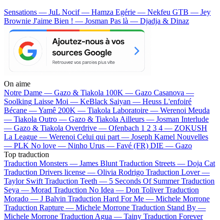
Sensations — JuL
Nocif — Hamza
Egérie — Nekfeu
GTB — Jey
Brownie
J'aime Bien ! — Josman
Pas là — Djadja & Dinaz
On aime
Notre Dame —
Gazo & Tiakola
100K —
Gazo
Casanova —
Soolking
Laisse Moi —
KeBlack
Saiyan —
Heuss L'enfoiré
Bécane —
Yamê
200K —
Tiakola
Laboratoire —
Werenoi
Meuda
—
Tiakola
Outro —
Gazo & Tiakola
Ailleurs —
Josman
Interlude
—
Gazo & Tiakola
Overdrive —
Ofenbach
1 2 3 4 —
ZOKUSH
La League —
Werenoi
Celui qui part —
Joseph Kamel
Nouvelles
—
PLK
No love —
Ninho
Urus —
Favé (FR)
DIE —
Gazo
Top traduction
Traduction Monsters —
James Blunt
Traduction Streets —
Doja Cat
Traduction Drivers license —
Olivia Rodrigo
Traduction Lover —
Taylor Swift
Traduction Teeth —
5 Seconds Of Summer
Traduction
Seya —
Morad
Traduction No Idea —
Don Toliver
Traduction
Morado —
J Balvin
Traduction Hard For Me —
Michele Morrone
Traduction Rapture —
Michele Morrone
Traduction Stand By —
Michele Morrone
Traduction Agua —
Tainy
Traduction Forever