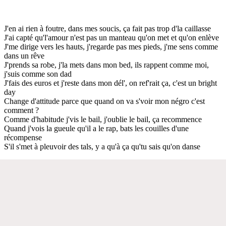
J'en ai rien à foutre, dans mes soucis, ça fait pas trop d'la caillasse
J'ai capté qu'l'amour n'est pas un manteau qu'on met et qu'on enlève
J'me dirige vers les hauts, j'regarde pas mes pieds, j'me sens comme
dans un rêve
J'prends sa robe, j'la mets dans mon bed, ils rappent comme moi,
j'suis comme son dad
J'fais des euros et j'reste dans mon dél', on ref'rait ça, c'est un bright
day
Change d'attitude parce que quand on va s'voir mon négro c'est
comment ?
Comme d'habitude j'vis le bail, j'oublie le bail, ça recommence
Quand j'vois la gueule qu'il a le rap, bats les couilles d'une
récompense
S'il s'met à pleuvoir des tals, y a qu'à ça qu'tu sais qu'on danse