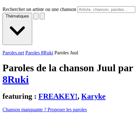
Rechercher un artiste ou une chanson
Thématiques
Paroles.net
Paroles 8Ruki
Paroles Juul
Paroles de la chanson Juul par
8Ruki
featuring :
FREAKEY!
,
Karyke
Chanson manquante ? Proposer les paroles