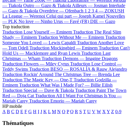
Bécane —
Yamê
200K —
Tiakola
Laboratoire —
Werenoi
Meuda
—
Tiakola
Outro —
Gazo & Tiakola
Ailleurs —
Josman
Interlude
—
Gazo & Tiakola
Overdrive —
Ofenbach
1 2 3 4 —
ZOKUSH
La League —
Werenoi
Celui qui part —
Joseph Kamel
Nouvelles
—
PLK
No love —
Ninho
Urus —
Favé (FR)
DIE —
Gazo
Top traduction
Traduction Lose Yourself —
Eminem
Traduction The Real Slim
Shady —
Eminem
Traduction Without Me —
Eminem
Traduction
Someone You Loved —
Lewis Capaldi
Traduction Another Love
—
Tom Odell
Traduction Mockingbird —
Eminem
Traduction Can't
Hold Us —
Macklemore and Ryan Lewis
Traduction Last
Christmas —
Wham
Traduction Demons —
Imagine Dragons
Traduction Flowers —
Miley Cyrus
Traduction Lose Control —
Teddy Swims
Traduction BESO —
ROSALÍA & Rauw Alejandro
Traduction Rockin' Around The Christmas Tree —
Brenda Lee
Traduction The Magic Key —
One-T
Traduction Godzilla —
Eminem
Traduction What Was I Made For? —
Billie Eilish
Traduction Special —
Dave & Tiakola
Traduction Paint The Town
Red —
Doja Cat
Traduction All I Want For Christmas Is You —
Mariah Carey
Traduction Emorio —
Mariah Carey
HP mobile
A
B
C
D
E
F
G
H
I
J
K
L
M
N
O
P
Q
R
S
T
U
V
W
X
Y
Z
0-9
Thématiques