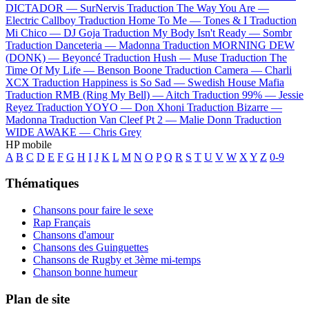
DICTADOR —
SurNervis
Traduction The Way You Are —
Electric Callboy
Traduction Home To Me —
Tones & I
Traduction
Mi Chico —
DJ Goja
Traduction My Body Isn't Ready —
Sombr
Traduction Danceteria —
Madonna
Traduction MORNING DEW
(DONK) —
Beyoncé
Traduction Hush —
Muse
Traduction The
Time Of My Life —
Benson Boone
Traduction Camera —
Charli
XCX
Traduction Happiness is So Sad —
Swedish House Mafia
Traduction RMB (Ring My Bell) —
Aitch
Traduction 99% —
Jessie
Reyez
Traduction YOYO —
Don Xhoni
Traduction Bizarre —
Madonna
Traduction Van Cleef Pt 2 —
Malie Donn
Traduction
WIDE AWAKE —
Chris Grey
HP mobile
A
B
C
D
E
F
G
H
I
J
K
L
M
N
O
P
Q
R
S
T
U
V
W
X
Y
Z
0-9
Thématiques
Chansons pour faire le sexe
Rap Français
Chansons d'amour
Chansons des Guinguettes
Chansons de Rugby et 3ème mi-temps
Chanson bonne humeur
Plan de site