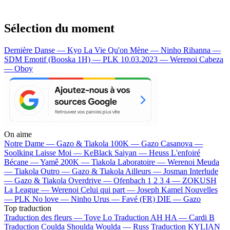
Sélection du moment
Dernière Danse — Kyo
La Vie Qu'on Mène — Ninho
Rihanna —
SDM
Emotif (Booska 1H) — PLK
10.03.2023 — Werenoi
Cabeza
— Oboy
On aime
Notre Dame —
Gazo & Tiakola
100K —
Gazo
Casanova —
Soolking
Laisse Moi —
KeBlack
Saiyan —
Heuss L'enfoiré
Bécane —
Yamê
200K —
Tiakola
Laboratoire —
Werenoi
Meuda
—
Tiakola
Outro —
Gazo & Tiakola
Ailleurs —
Josman
Interlude
—
Gazo & Tiakola
Overdrive —
Ofenbach
1 2 3 4 —
ZOKUSH
La League —
Werenoi
Celui qui part —
Joseph Kamel
Nouvelles
—
PLK
No love —
Ninho
Urus —
Favé (FR)
DIE —
Gazo
Top traduction
Traduction des fleurs —
Tove Lo
Traduction AH HA —
Cardi B
Traduction Coulda Shoulda Woulda —
Russ
Traduction KYLIAN