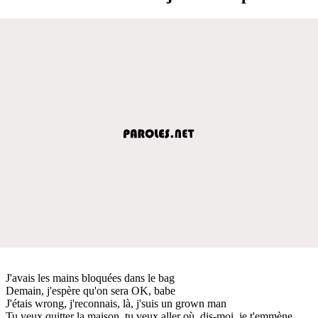
J'avais les mains bloquées dans le bag
Demain, j'espère qu'on sera OK, babe
J'étais wrong, j'reconnais, là, j'suis un grown man
Tu veux quitter la maison, tu veux aller où, dis-moi, je t'emmène