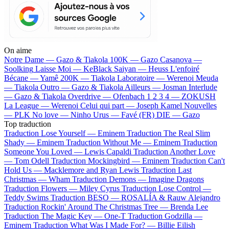
On aime
Notre Dame —
Gazo & Tiakola
100K —
Gazo
Casanova —
Soolking
Laisse Moi —
KeBlack
Saiyan —
Heuss L'enfoiré
Bécane —
Yamê
200K —
Tiakola
Laboratoire —
Werenoi
Meuda
—
Tiakola
Outro —
Gazo & Tiakola
Ailleurs —
Josman
Interlude
—
Gazo & Tiakola
Overdrive —
Ofenbach
1 2 3 4 —
ZOKUSH
La League —
Werenoi
Celui qui part —
Joseph Kamel
Nouvelles
—
PLK
No love —
Ninho
Urus —
Favé (FR)
DIE —
Gazo
Top traduction
Traduction Lose Yourself —
Eminem
Traduction The Real Slim
Shady —
Eminem
Traduction Without Me —
Eminem
Traduction
Someone You Loved —
Lewis Capaldi
Traduction Another Love
—
Tom Odell
Traduction Mockingbird —
Eminem
Traduction Can't
Hold Us —
Macklemore and Ryan Lewis
Traduction Last
Christmas —
Wham
Traduction Demons —
Imagine Dragons
Traduction Flowers —
Miley Cyrus
Traduction Lose Control —
Teddy Swims
Traduction BESO —
ROSALÍA & Rauw Alejandro
Traduction Rockin' Around The Christmas Tree —
Brenda Lee
Traduction The Magic Key —
One-T
Traduction Godzilla —
Eminem
Traduction What Was I Made For? —
Billie Eilish