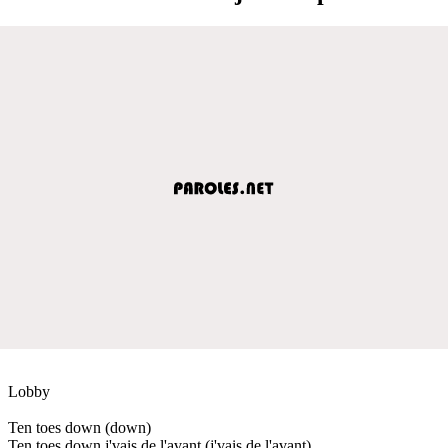
Lobby
Ten toes down (down)
Ten toes down j'vais de l'avant (j'vais de l'avant)