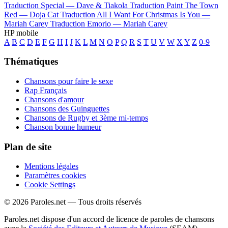
Traduction Special —
Dave & Tiakola
Traduction Paint The Town
Red —
Doja Cat
Traduction All I Want For Christmas Is You —
Mariah Carey
Traduction Emorio —
Mariah Carey
HP mobile
A
B
C
D
E
F
G
H
I
J
K
L
M
N
O
P
Q
R
S
T
U
V
W
X
Y
Z
0-9
Thématiques
Chansons pour faire le sexe
Rap Français
Chansons d'amour
Chansons des Guinguettes
Chansons de Rugby et 3ème mi-temps
Chanson bonne humeur
Plan de site
Mentions légales
Paramètres cookies
Cookie Settings
© 2026 Paroles.net — Tous droits réservés
Paroles.net dispose d'un accord de licence de paroles de chansons