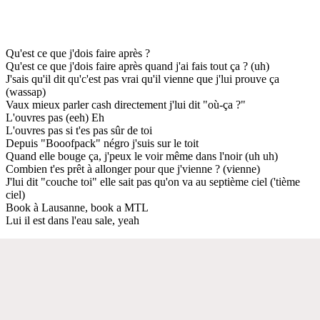
Qu'est ce que j'dois faire après ?
Qu'est ce que j'dois faire après quand j'ai fais tout ça ? (uh)
J'sais qu'il dit qu'c'est pas vrai qu'il vienne que j'lui prouve ça
(wassap)
Vaux mieux parler cash directement j'lui dit "où-ça ?"
L'ouvres pas (eeh) Eh
L'ouvres pas si t'es pas sûr de toi
Depuis "Booofpack" négro j'suis sur le toit
Quand elle bouge ça, j'peux le voir même dans l'noir (uh uh)
Combien t'es prêt à allonger pour que j'vienne ? (vienne)
J'lui dit "couche toi" elle sait pas qu'on va au septième ciel ('tième
ciel)
Book à Lausanne, book a MTL
Lui il est dans l'eau sale, yeah