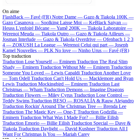
On aime
FlashBack —
Favé (FR)
Notre Dame —
Gazo & Tiakola
100K —
Gazo
Casanova —
Soolking
Laisse Moi —
KeBlack
Saiyan —
Heuss L'enfoiré
Bécane —
Yamê
200K —
Tiakola
Laboratoire —
Werenoi
Meuda —
Tiakola
Outro —
Gazo & Tiakola
Ailleurs —
Josman
Interlude —
Gazo & Tiakola
Overdrive —
Ofenbach
1 2 3
4 —
ZOKUSH
La League —
Werenoi
Celui qui part —
Joseph
Kamel
Nouvelles —
PLK
No love —
Ninho
Urus —
Favé (FR)
Top traduction
Traduction Lose Yourself —
Eminem
Traduction The Real Slim
Shady —
Eminem
Traduction Without Me —
Eminem
Traduction
Someone You Loved —
Lewis Capaldi
Traduction Another Love
—
Tom Odell
Traduction Can't Hold Us —
Macklemore and Ryan
Lewis
Traduction Mockingbird —
Eminem
Traduction Last
Christmas —
Wham
Traduction Demons —
Imagine Dragons
Traduction Flowers —
Miley Cyrus
Traduction Lose Control —
Teddy Swims
Traduction BESO —
ROSALÍA & Rauw Alejandro
Traduction Rockin' Around The Christmas Tree —
Brenda Lee
Traduction The Magic Key —
One-T
Traduction Godzilla —
Eminem
Traduction What Was I Made For? —
Billie Eilish
Traduction Emorio —
Billie Eilish
Traduction Special —
Dave &
Tiakola
Traduction Daylight —
David Kushner
Traduction All I
Want For Christmas Is You —
Mariah Carey