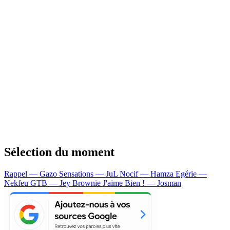
Sélection du moment
Rappel — Gazo
Sensations — JuL
Nocif — Hamza
Egérie —
Nekfeu
GTB — Jey Brownie
J'aime Bien ! — Josman