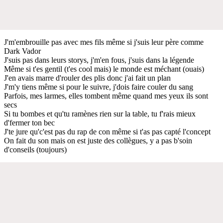
J'm'embrouille pas avec mes fils même si j'suis leur père comme
Dark Vador
J'suis pas dans leurs storys, j'm'en fous, j'suis dans la légende
Même si t'es gentil (t'es cool mais) le monde est méchant (ouais)
J'en avais marre d'rouler des plis donc j'ai fait un plan
J'm'y tiens même si pour le suivre, j'dois faire couler du sang
Parfois, mes larmes, elles tombent même quand mes yeux ils sont
secs
Si tu bombes et qu'tu ramènes rien sur la table, tu f'rais mieux
d'fermer ton bec
J'te jure qu'c'est pas du rap de con même si t'as pas capté l'concept
On fait du son mais on est juste des collègues, y a pas b'soin
d'conseils (toujours)