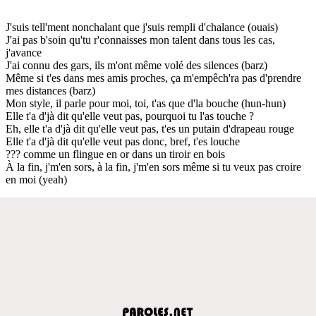
J'suis tell'ment nonchalant que j'suis rempli d'chalance (ouais)
J'ai pas b'soin qu'tu r'connaisses mon talent dans tous les cas,
j'avance
J'ai connu des gars, ils m'ont même volé des silences (barz)
Même si t'es dans mes amis proches, ça m'empêch'ra pas d'prendre
mes distances (barz)
Mon style, il parle pour moi, toi, t'as que d'la bouche (hun-hun)
Elle t'a d'jà dit qu'elle veut pas, pourquoi tu l'as touche ?
Eh, elle t'a d'jà dit qu'elle veut pas, t'es un putain d'drapeau rouge
Elle t'a d'jà dit qu'elle veut pas donc, bref, t'es louche
??? comme un flingue en or dans un tiroir en bois
À la fin, j'm'en sors, à la fin, j'm'en sors même si tu veux pas croire
en moi (yeah)