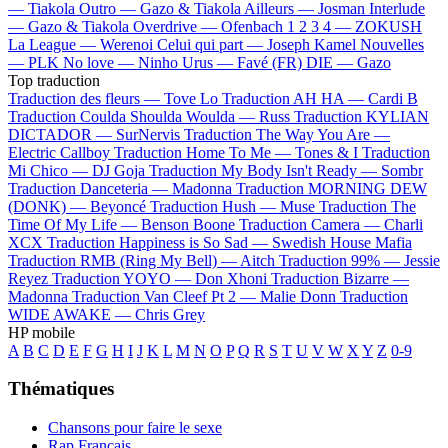
—
Tiakola
Outro —
Gazo & Tiakola
Ailleurs —
Josman
Interlude
—
Gazo & Tiakola
Overdrive —
Ofenbach
1 2 3 4 —
ZOKUSH
La League —
Werenoi
Celui qui part —
Joseph Kamel
Nouvelles
—
PLK
No love —
Ninho
Urus —
Favé (FR)
DIE —
Gazo
Top traduction
Traduction des fleurs —
Tove Lo
Traduction AH HA —
Cardi B
Traduction Coulda Shoulda Woulda —
Russ
Traduction KYLIAN
DICTADOR —
SurNervis
Traduction The Way You Are —
Electric Callboy
Traduction Home To Me —
Tones & I
Traduction
Mi Chico —
DJ Goja
Traduction My Body Isn't Ready —
Sombr
Traduction Danceteria —
Madonna
Traduction MORNING DEW
(DONK) —
Beyoncé
Traduction Hush —
Muse
Traduction The
Time Of My Life —
Benson Boone
Traduction Camera —
Charli
XCX
Traduction Happiness is So Sad —
Swedish House Mafia
Traduction RMB (Ring My Bell) —
Aitch
Traduction 99% —
Jessie
Reyez
Traduction YOYO —
Don Xhoni
Traduction Bizarre —
Madonna
Traduction Van Cleef Pt 2 —
Malie Donn
Traduction
WIDE AWAKE —
Chris Grey
HP mobile
A
B
C
D
E
F
G
H
I
J
K
L
M
N
O
P
Q
R
S
T
U
V
W
X
Y
Z
0-9
Thématiques
Chansons pour faire le sexe
Rap Français