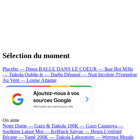
Sélection du moment
Placebo — Dinos
BALLE DANS LE COEUR — Ikaz Boi
M3lo
— Tiakola
Oublie-le — Dadju
Dépassé — Nuit Incolore
J't'emmène
Au Vent — Louise Attaque
On aime
Notre Dame —
Gazo & Tiakola
100K —
Gazo
Casanova —
Soolking
Laisse Moi —
KeBlack
Saiyan —
Heuss L'enfoiré
Bécane —
Yamê
200K —
Tiakola
Laboratoire —
Werenoi
Meuda