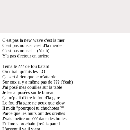
C'est pas la new wave c'est la mer
C'est pas nous si c'est d'la merde
C'est pas nous si... (Yeah)
Y'a pas d'retour en arrière
Tema le ??? de fou batard
On dirait qu'fais les J.O
Ça sert à rien que je m'attarde
Sur eux si y a même pas de ??? (Yeah)
J'ai posé mes couilles sur la table
Je les ai posées sur le bureau
Ça m'plait d'être le fou d'la gare
Le fou d'la gare ne peux que glow
Il m'dit "pourquoi tu chuchotes ?"
Parce que les murs ont des oreilles
J'vais mettre un ??? dans des bottes
Et l'mois prochain j'refais pareil
L'argent il va il vient