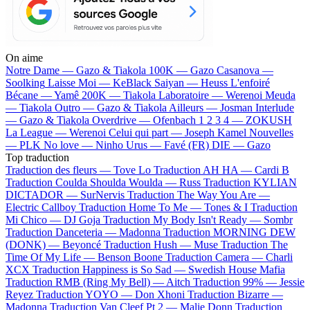
On aime
Notre Dame —
Gazo & Tiakola
100K —
Gazo
Casanova —
Soolking
Laisse Moi —
KeBlack
Saiyan —
Heuss L'enfoiré
Bécane —
Yamê
200K —
Tiakola
Laboratoire —
Werenoi
Meuda
—
Tiakola
Outro —
Gazo & Tiakola
Ailleurs —
Josman
Interlude
—
Gazo & Tiakola
Overdrive —
Ofenbach
1 2 3 4 —
ZOKUSH
La League —
Werenoi
Celui qui part —
Joseph Kamel
Nouvelles
—
PLK
No love —
Ninho
Urus —
Favé (FR)
DIE —
Gazo
Top traduction
Traduction des fleurs —
Tove Lo
Traduction AH HA —
Cardi B
Traduction Coulda Shoulda Woulda —
Russ
Traduction KYLIAN
DICTADOR —
SurNervis
Traduction The Way You Are —
Electric Callboy
Traduction Home To Me —
Tones & I
Traduction
Mi Chico —
DJ Goja
Traduction My Body Isn't Ready —
Sombr
Traduction Danceteria —
Madonna
Traduction MORNING DEW
(DONK) —
Beyoncé
Traduction Hush —
Muse
Traduction The
Time Of My Life —
Benson Boone
Traduction Camera —
Charli
XCX
Traduction Happiness is So Sad —
Swedish House Mafia
Traduction RMB (Ring My Bell) —
Aitch
Traduction 99% —
Jessie
Reyez
Traduction YOYO —
Don Xhoni
Traduction Bizarre —
Madonna
Traduction Van Cleef Pt 2 —
Malie Donn
Traduction