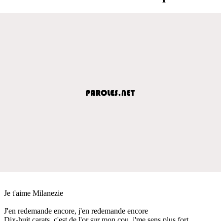
Je t'aime Milanezie
J'en redemande encore, j'en redemande encore
Dix-huit carats, c'est de l'or sur mon cou, j'me sens plus fort