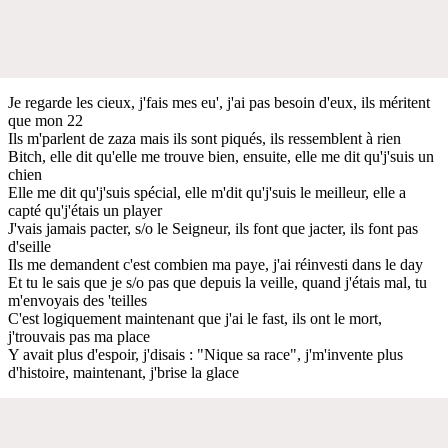
Je regarde les cieux, j'fais mes eu', j'ai pas besoin d'eux, ils méritent
que mon 22
Ils m'parlent de zaza mais ils sont piqués, ils ressemblent à rien
Bitch, elle dit qu'elle me trouve bien, ensuite, elle me dit qu'j'suis un
chien
Elle me dit qu'j'suis spécial, elle m'dit qu'j'suis le meilleur, elle a
capté qu'j'étais un player
J'vais jamais pacter, s/o le Seigneur, ils font que jacter, ils font pas
d'seille
Ils me demandent c'est combien ma paye, j'ai réinvesti dans le day
Et tu le sais que je s/o pas que depuis la veille, quand j'étais mal, tu
m'envoyais des 'teilles
C'est logiquement maintenant que j'ai le fast, ils ont le mort,
j'trouvais pas ma place
Y avait plus d'espoir, j'disais : "Nique sa race", j'm'invente plus
d'histoire, maintenant, j'brise la glace