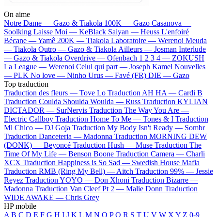
On aime
Notre Dame —
Gazo & Tiakola
100K —
Gazo
Casanova —
Soolking
Laisse Moi —
KeBlack
Saiyan —
Heuss L'enfoiré
Bécane —
Yamê
200K —
Tiakola
Laboratoire —
Werenoi
Meuda
—
Tiakola
Outro —
Gazo & Tiakola
Ailleurs —
Josman
Interlude
—
Gazo & Tiakola
Overdrive —
Ofenbach
1 2 3 4 —
ZOKUSH
La League —
Werenoi
Celui qui part —
Joseph Kamel
Nouvelles
—
PLK
No love —
Ninho
Urus —
Favé (FR)
DIE —
Gazo
Top traduction
Traduction des fleurs —
Tove Lo
Traduction AH HA —
Cardi B
Traduction Coulda Shoulda Woulda —
Russ
Traduction KYLIAN
DICTADOR —
SurNervis
Traduction The Way You Are —
Electric Callboy
Traduction Home To Me —
Tones & I
Traduction
Mi Chico —
DJ Goja
Traduction My Body Isn't Ready —
Sombr
Traduction Danceteria —
Madonna
Traduction MORNING DEW
(DONK) —
Beyoncé
Traduction Hush —
Muse
Traduction The
Time Of My Life —
Benson Boone
Traduction Camera —
Charli
XCX
Traduction Happiness is So Sad —
Swedish House Mafia
Traduction RMB (Ring My Bell) —
Aitch
Traduction 99% —
Jessie
Reyez
Traduction YOYO —
Don Xhoni
Traduction Bizarre —
Madonna
Traduction Van Cleef Pt 2 —
Malie Donn
Traduction
WIDE AWAKE —
Chris Grey
HP mobile
A
B
C
D
E
F
G
H
I
J
K
L
M
N
O
P
Q
R
S
T
U
V
W
X
Y
Z
0-9