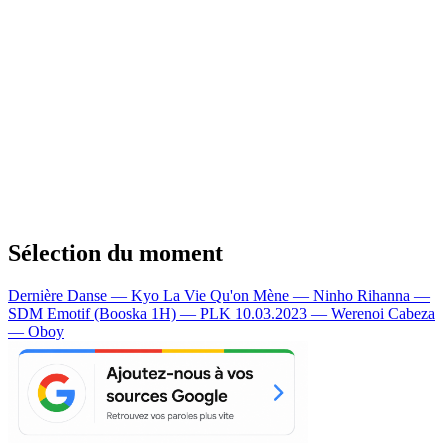
Sélection du moment
Dernière Danse — Kyo
La Vie Qu'on Mène — Ninho
Rihanna —
SDM
Emotif (Booska 1H) — PLK
10.03.2023 — Werenoi
Cabeza
— Oboy