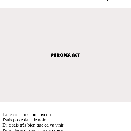
Là je construis mon avenir
J'suis posté dans le noir
Et je sais très bien que ça va v'nir
J'm'en tape s'tu veux pas y croire