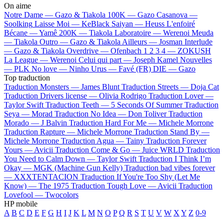
On aime
Notre Dame —
Gazo & Tiakola
100K —
Gazo
Casanova —
Soolking
Laisse Moi —
KeBlack
Saiyan —
Heuss L'enfoiré
Bécane —
Yamê
200K —
Tiakola
Laboratoire —
Werenoi
Meuda
—
Tiakola
Outro —
Gazo & Tiakola
Ailleurs —
Josman
Interlude
—
Gazo & Tiakola
Overdrive —
Ofenbach
1 2 3 4 —
ZOKUSH
La League —
Werenoi
Celui qui part —
Joseph Kamel
Nouvelles
—
PLK
No love —
Ninho
Urus —
Favé (FR)
DIE —
Gazo
Top traduction
Traduction Monsters —
James Blunt
Traduction Streets —
Doja Cat
Traduction Drivers license —
Olivia Rodrigo
Traduction Lover —
Taylor Swift
Traduction Teeth —
5 Seconds Of Summer
Traduction
Seya —
Morad
Traduction No Idea —
Don Toliver
Traduction
Morado —
J Balvin
Traduction Hard For Me —
Michele Morrone
Traduction Rapture —
Michele Morrone
Traduction Stand By —
Michele Morrone
Traduction Agua —
Tainy
Traduction Forever
Yours —
Avicii
Traduction Come & Go —
Juice WRLD
Traduction
You Need to Calm Down —
Taylor Swift
Traduction I Think I’m
Okay —
MGK (Machine Gun Kelly)
Traduction bad vibes forever
—
XXXTENTACION
Traduction If You're Too Shy (Let Me
Know) —
The 1975
Traduction Tough Love —
Avicii
Traduction
Lovefool —
Twocolors
HP mobile
A
B
C
D
E
F
G
H
I
J
K
L
M
N
O
P
Q
R
S
T
U
V
W
X
Y
Z
0-9