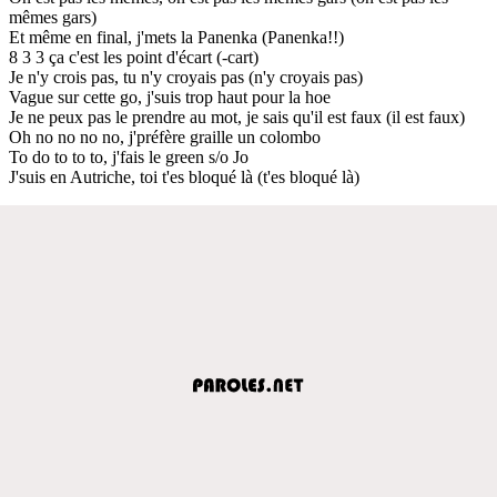
mêmes gars)
Et même en final, j'mets la Panenka (Panenka!!)
8 3 3 ça c'est les point d'écart (-cart)
Je n'y crois pas, tu n'y croyais pas (n'y croyais pas)
Vague sur cette go, j'suis trop haut pour la hoe
Je ne peux pas le prendre au mot, je sais qu'il est faux (il est faux)
Oh no no no no, j'préfère graille un colombo
To do to to to, j'fais le green s/o Jo
J'suis en Autriche, toi t'es bloqué là (t'es bloqué là)