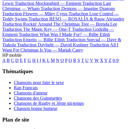
Lewis
Traduction Mockingbird —
Eminem
Traduction Last
Christmas —
Wham
Traduction Demons —
Imagine Dragons
Traduction Flowers —
Miley Cyrus
Traduction Lose Control —
Teddy Swims
Traduction BESO —
ROSALÍA & Rauw Alejandro
Traduction Rockin' Around The Christmas Tree —
Brenda Lee
Traduction The Magic Key —
One-T
Traduction Godzilla —
Eminem
Traduction What Was I Made For? —
Billie Eilish
Traduction Emorio —
Billie Eilish
Traduction Special —
Dave &
Tiakola
Traduction Daylight —
David Kushner
Traduction All I
Want For Christmas Is You —
Mariah Carey
HP mobile
A
B
C
D
E
F
G
H
I
J
K
L
M
N
O
P
Q
R
S
T
U
V
W
X
Y
Z
0-9
Thématiques
Chansons pour faire le sexe
Rap Français
Chansons d'amour
Chansons des Guinguettes
Chansons de Rugby et 3ème mi-temps
Chanson bonne humeur
Plan de site