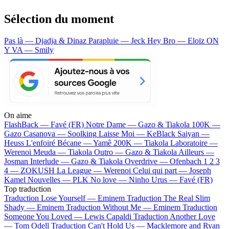
Sélection du moment
Pas là — Djadja & Dinaz
Parapluie — Jeck
Hey Bro — Eloïz
ON
Y VA — Smily
On aime
FlashBack —
Favé (FR)
Notre Dame —
Gazo & Tiakola
100K —
Gazo
Casanova —
Soolking
Laisse Moi —
KeBlack
Saiyan —
Heuss L'enfoiré
Bécane —
Yamê
200K —
Tiakola
Laboratoire —
Werenoi
Meuda —
Tiakola
Outro —
Gazo & Tiakola
Ailleurs —
Josman
Interlude —
Gazo & Tiakola
Overdrive —
Ofenbach
1 2 3
4 —
ZOKUSH
La League —
Werenoi
Celui qui part —
Joseph
Kamel
Nouvelles —
PLK
No love —
Ninho
Urus —
Favé (FR)
Top traduction
Traduction Lose Yourself —
Eminem
Traduction The Real Slim
Shady —
Eminem
Traduction Without Me —
Eminem
Traduction
Someone You Loved —
Lewis Capaldi
Traduction Another Love
—
Tom Odell
Traduction Can't Hold Us —
Macklemore and Ryan