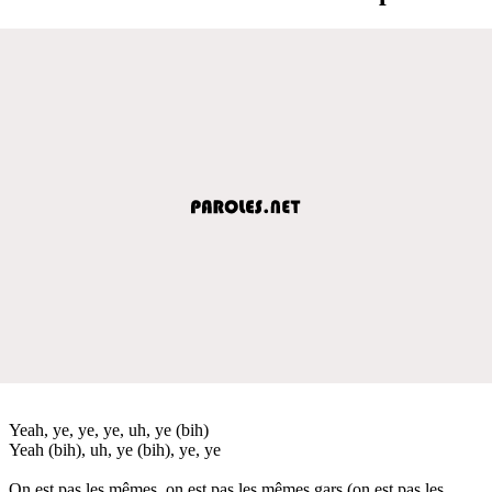
Yeah, ye, ye, ye, uh, ye (bih)
Yeah (bih), uh, ye (bih), ye, ye
On est pas les mêmes, on est pas les mêmes gars (on est pas les