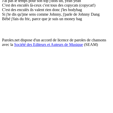
J'ai pas le temps pour son top j'dois uh, yeah yeah
C'est des enculés là-ceux c'est tous des copycats (copycat!)
C'est des enculés ils valent rien donc j'les bodybag
Si j'te dis qu'jme sens comme Johnny, j'parle de Johnny Dang
Bébé j'fais du fric, parce que je suis un money bag
Paroles.net dispose d'un accord de licence de paroles de chansons
avec la
Société des Editeurs et Auteurs de Musique
(SEAM)