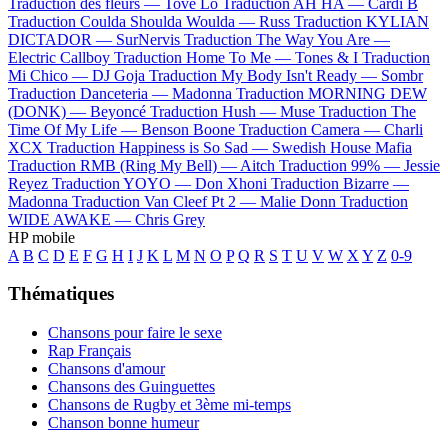
Traduction des fleurs —
Tove Lo
Traduction AH HA —
Cardi B
Traduction Coulda Shoulda Woulda —
Russ
Traduction KYLIAN
DICTADOR —
SurNervis
Traduction The Way You Are —
Electric Callboy
Traduction Home To Me —
Tones & I
Traduction
Mi Chico —
DJ Goja
Traduction My Body Isn't Ready —
Sombr
Traduction Danceteria —
Madonna
Traduction MORNING DEW
(DONK) —
Beyoncé
Traduction Hush —
Muse
Traduction The
Time Of My Life —
Benson Boone
Traduction Camera —
Charli
XCX
Traduction Happiness is So Sad —
Swedish House Mafia
Traduction RMB (Ring My Bell) —
Aitch
Traduction 99% —
Jessie
Reyez
Traduction YOYO —
Don Xhoni
Traduction Bizarre —
Madonna
Traduction Van Cleef Pt 2 —
Malie Donn
Traduction
WIDE AWAKE —
Chris Grey
HP mobile
A
B
C
D
E
F
G
H
I
J
K
L
M
N
O
P
Q
R
S
T
U
V
W
X
Y
Z
0-9
Thématiques
Chansons pour faire le sexe
Rap Français
Chansons d'amour
Chansons des Guinguettes
Chansons de Rugby et 3ème mi-temps
Chanson bonne humeur