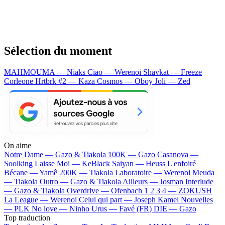
Sélection du moment
MAHMOUMA — Niaks
Ciao — Werenoi
Shavkat — Freeze
Corleone
Hrtbrk #2 — Kaza
Cosmos — Oboy
Joli — Zed
On aime
Notre Dame —
Gazo & Tiakola
100K —
Gazo
Casanova —
Soolking
Laisse Moi —
KeBlack
Saiyan —
Heuss L'enfoiré
Bécane —
Yamê
200K —
Tiakola
Laboratoire —
Werenoi
Meuda
—
Tiakola
Outro —
Gazo & Tiakola
Ailleurs —
Josman
Interlude
—
Gazo & Tiakola
Overdrive —
Ofenbach
1 2 3 4 —
ZOKUSH
La League —
Werenoi
Celui qui part —
Joseph Kamel
Nouvelles
—
PLK
No love —
Ninho
Urus —
Favé (FR)
DIE —
Gazo
Top traduction