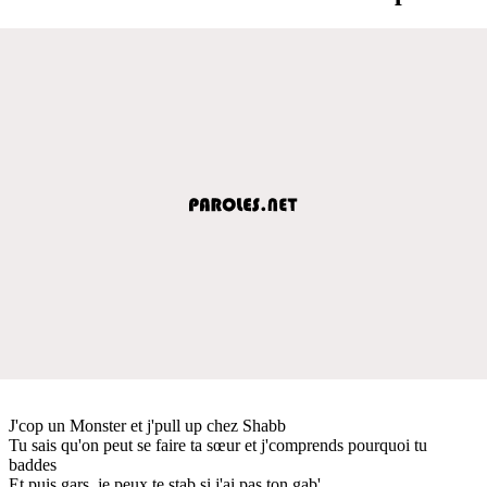
J'cop un Monster et j'pull up chez Shabb
Tu sais qu'on peut se faire ta sœur et j'comprends pourquoi tu
baddes
Et puis gars, je peux te stab si j'ai pas ton gab'