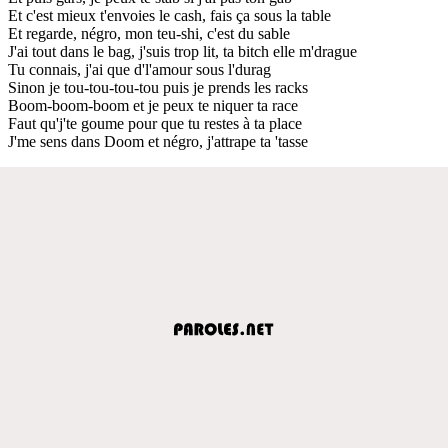
Et c'est mieux t'envoies le cash, fais ça sous la table
Et regarde, négro, mon teu-shi, c'est du sable
J'ai tout dans le bag, j'suis trop lit, ta bitch elle m'drague
Tu connais, j'ai que d'l'amour sous l'durag
Sinon je tou-tou-tou-tou puis je prends les racks
Boom-boom-boom et je peux te niquer ta race
Faut qu'j'te goume pour que tu restes à ta place
J'me sens dans Doom et négro, j'attrape ta 'tasse