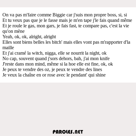
On va pas m'faire comme Biggie car j'suis mon propre boss, si, si
Et tu veux pas que je le fasse mais je m'en tape j'le fais quand même
Et je roule le gas, mon gars, je fais fast, te compare pas, c'est la vie
qu'on mène
Yeah, ok, ok, alright, alright
Elles sont biens belles les bitch' mais elles vont pas m'rapporter d'la
maille
Et j'ai cramé la witch, nigga, elle se nourrit la night, ok
No cap, souvent quand j'sors dehors, bah, j'ai mon knife
J'reste dans mon mind, même si la hoe elle est fine, ok, ok
Je peux te vendre des oz, je peux te vendre des lines
Je veux la chaîne en or rose avec le pendant' qui shine