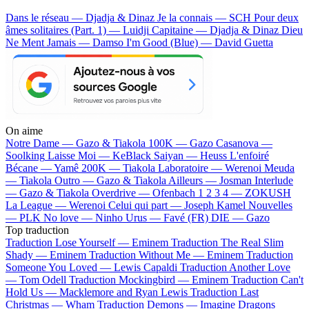
Dans le réseau — Djadja & Dinaz
Je la connais — SCH
Pour deux
âmes solitaires (Part. 1) — Luidji
Capitaine — Djadja & Dinaz
Dieu
Ne Ment Jamais — Damso
I'm Good (Blue) — David Guetta
On aime
Notre Dame —
Gazo & Tiakola
100K —
Gazo
Casanova —
Soolking
Laisse Moi —
KeBlack
Saiyan —
Heuss L'enfoiré
Bécane —
Yamê
200K —
Tiakola
Laboratoire —
Werenoi
Meuda
—
Tiakola
Outro —
Gazo & Tiakola
Ailleurs —
Josman
Interlude
—
Gazo & Tiakola
Overdrive —
Ofenbach
1 2 3 4 —
ZOKUSH
La League —
Werenoi
Celui qui part —
Joseph Kamel
Nouvelles
—
PLK
No love —
Ninho
Urus —
Favé (FR)
DIE —
Gazo
Top traduction
Traduction Lose Yourself —
Eminem
Traduction The Real Slim
Shady —
Eminem
Traduction Without Me —
Eminem
Traduction
Someone You Loved —
Lewis Capaldi
Traduction Another Love
—
Tom Odell
Traduction Mockingbird —
Eminem
Traduction Can't
Hold Us —
Macklemore and Ryan Lewis
Traduction Last
Christmas —
Wham
Traduction Demons —
Imagine Dragons