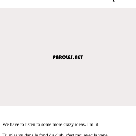
We have to listen to some more crazy ideas. I'm lit
Tu m'as vu dans le fond du club, c'est moi avec la vape