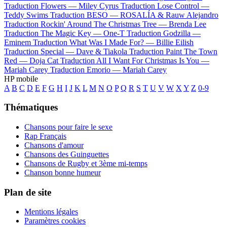
Traduction Flowers —
Miley Cyrus
Traduction Lose Control —
Teddy Swims
Traduction BESO —
ROSALÍA & Rauw Alejandro
Traduction Rockin' Around The Christmas Tree —
Brenda Lee
Traduction The Magic Key —
One-T
Traduction Godzilla —
Eminem
Traduction What Was I Made For? —
Billie Eilish
Traduction Special —
Dave & Tiakola
Traduction Paint The Town
Red —
Doja Cat
Traduction All I Want For Christmas Is You —
Mariah Carey
Traduction Emorio —
Mariah Carey
HP mobile
A
B
C
D
E
F
G
H
I
J
K
L
M
N
O
P
Q
R
S
T
U
V
W
X
Y
Z
0-9
Thématiques
Chansons pour faire le sexe
Rap Français
Chansons d'amour
Chansons des Guinguettes
Chansons de Rugby et 3ème mi-temps
Chanson bonne humeur
Plan de site
Mentions légales
Paramètres cookies