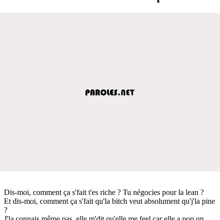
Dis-moi, comment ça s'fait t'es riche ? Tu négocies pour la lean ?
Et dis-moi, comment ça s'fait qu'la bitch veut absolument qu'j'la pine
?
J'la connais même pas, elle m'dit qu'elle me feel car elle a pop un