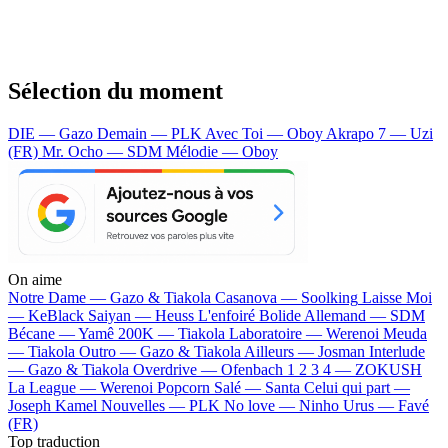
Sélection du moment
DIE — Gazo
Demain — PLK
Avec Toi — Oboy
Akrapo 7 — Uzi
(FR)
Mr. Ocho — SDM
Mélodie — Oboy
On aime
Notre Dame —
Gazo & Tiakola
Casanova —
Soolking
Laisse Moi
—
KeBlack
Saiyan —
Heuss L'enfoiré
Bolide Allemand —
SDM
Bécane —
Yamê
200K —
Tiakola
Laboratoire —
Werenoi
Meuda
—
Tiakola
Outro —
Gazo & Tiakola
Ailleurs —
Josman
Interlude
—
Gazo & Tiakola
Overdrive —
Ofenbach
1 2 3 4 —
ZOKUSH
La League —
Werenoi
Popcorn Salé —
Santa
Celui qui part —
Joseph Kamel
Nouvelles —
PLK
No love —
Ninho
Urus —
Favé
(FR)
Top traduction