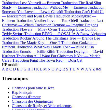
Traduction Lose Yourself —
Eminem
Traduction The Real Slim
Shady —
Eminem
Traduction Without Me —
Eminem
Traduction
Someone You Loved —
Lewis Capaldi
Traduction Can't Hold Us
—
Macklemore and Ryan Lewis
Traduction Mockingbird —
Eminem
Traduction Another Love —
Tom Odell
Traduction Last
Christmas —
Wham
Traduction Demons —
Imagine Dragons
Traduction Flowers —
Miley Cyrus
Traduction Lose Control —
Teddy Swims
Traduction BESO —
ROSALÍA & Rauw Alejandro
Traduction Rockin' Around The Christmas Tree —
Brenda Lee
Traduction The Magic Key —
One-T
Traduction Godzilla —
Eminem
Traduction What Was I Made For? —
Billie Eilish
Traduction Emorio —
Billie Eilish
Traduction Daylight —
David
Kushner
Traduction All I Want For Christmas Is You —
Mariah
Carey
Traduction Paint The Town Red —
Doja Cat
HP mobile
A
B
C
D
E
F
G
H
I
J
K
L
M
N
O
P
Q
R
S
T
U
V
W
X
Y
Z
0-9
Thématiques
Chansons pour faire le sexe
Rap Français
Chansons d'amour
Chansons des Guinguettes
Chansons de Rugby et 3ème mi-temps