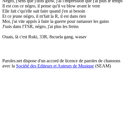
Négro, j'sens que j'dois glow, j'ai l'impression que j'ai plus le temps
Il est con ce négro, il pense qu'il va blow avant le vent
Elle fait c'qu'elle sait faire quand j'en ai besoin
Et ce jeune négro, il m'fait la R, il est dans rien
Moi, j'ai vite appris à faire la guerre pour ramasser les gains
J'suis dans l'TSR, négro, j'ai plus les freins
Ouais, là c'est Ruki, 33R, 8scuela gang, wasav
Paroles.net dispose d'un accord de licence de paroles de chansons
avec la
Société des Editeurs et Auteurs de Musique
(SEAM)