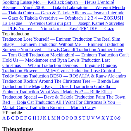
Soolking
Laisse Moi —
KeBlack
Saiyan —
Heuss L'enfoiré
Bécane —
Yamê
200K —
Tiakola
Laboratoire —
Werenoi
Meuda
—
Tiakola
Outro —
Gazo & Tiakola
Ailleurs —
Josman
Interlude
—
Gazo & Tiakola
Overdrive —
Ofenbach
1 2 3 4 —
ZOKUSH
La League —
Werenoi
Celui qui part —
Joseph Kamel
Nouvelles
—
PLK
No love —
Ninho
Urus —
Favé (FR)
DIE —
Gazo
Top traduction
Traduction Lose Yourself —
Eminem
Traduction The Real Slim
Shady —
Eminem
Traduction Without Me —
Eminem
Traduction
Someone You Loved —
Lewis Capaldi
Traduction Another Love
—
Tom Odell
Traduction Mockingbird —
Eminem
Traduction Can't
Hold Us —
Macklemore and Ryan Lewis
Traduction Last
Christmas —
Wham
Traduction Demons —
Imagine Dragons
Traduction Flowers —
Miley Cyrus
Traduction Lose Control —
Teddy Swims
Traduction BESO —
ROSALÍA & Rauw Alejandro
Traduction Rockin' Around The Christmas Tree —
Brenda Lee
Traduction The Magic Key —
One-T
Traduction Godzilla —
Eminem
Traduction What Was I Made For? —
Billie Eilish
Traduction Special —
Dave & Tiakola
Traduction Paint The Town
Red —
Doja Cat
Traduction All I Want For Christmas Is You —
Mariah Carey
Traduction Emorio —
Mariah Carey
HP mobile
A
B
C
D
E
F
G
H
I
J
K
L
M
N
O
P
Q
R
S
T
U
V
W
X
Y
Z
0-9
Thématiques