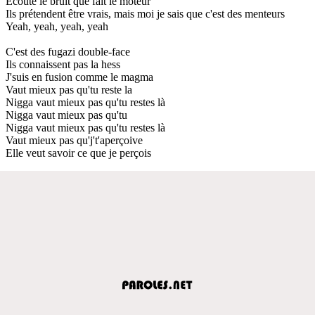
Écoute le bruit que fait le moteur
Ils prétendent être vrais, mais moi je sais que c'est des menteurs
Yeah, yeah, yeah, yeah
C'est des fugazi double-face
Ils connaissent pas la hess
J'suis en fusion comme le magma
Vaut mieux pas qu'tu reste la
Nigga vaut mieux pas qu'tu restes là
Nigga vaut mieux pas qu'tu
Nigga vaut mieux pas qu'tu restes là
Vaut mieux pas qu'j't'aperçoive
Elle veut savoir ce que je perçois