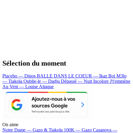
Sélection du moment
Placebo — Dinos
BALLE DANS LE COEUR — Ikaz Boi
M3lo
— Tiakola
Oublie-le — Dadju
Dépassé — Nuit Incolore
J't'emmène
Au Vent — Louise Attaque
On aime
Notre Dame —
Gazo & Tiakola
100K —
Gazo
Casanova —