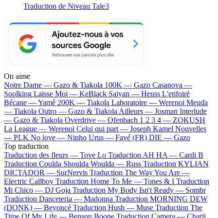
Traduction de Niveau Tale3
On aime
Notre Dame —
Gazo & Tiakola
100K —
Gazo
Casanova —
Soolking
Laisse Moi —
KeBlack
Saiyan —
Heuss L'enfoiré
Bécane —
Yamê
200K —
Tiakola
Laboratoire —
Werenoi
Meuda
—
Tiakola
Outro —
Gazo & Tiakola
Ailleurs —
Josman
Interlude
—
Gazo & Tiakola
Overdrive —
Ofenbach
1 2 3 4 —
ZOKUSH
La League —
Werenoi
Celui qui part —
Joseph Kamel
Nouvelles
—
PLK
No love —
Ninho
Urus —
Favé (FR)
DIE —
Gazo
Top traduction
Traduction des fleurs —
Tove Lo
Traduction AH HA —
Cardi B
Traduction Coulda Shoulda Woulda —
Russ
Traduction KYLIAN
DICTADOR —
SurNervis
Traduction The Way You Are —
Electric Callboy
Traduction Home To Me —
Tones & I
Traduction
Mi Chico —
DJ Goja
Traduction My Body Isn't Ready —
Sombr
Traduction Danceteria —
Madonna
Traduction MORNING DEW
(DONK) —
Beyoncé
Traduction Hush —
Muse
Traduction The
Time Of My Life —
Benson Boone
Traduction Camera —
Charli