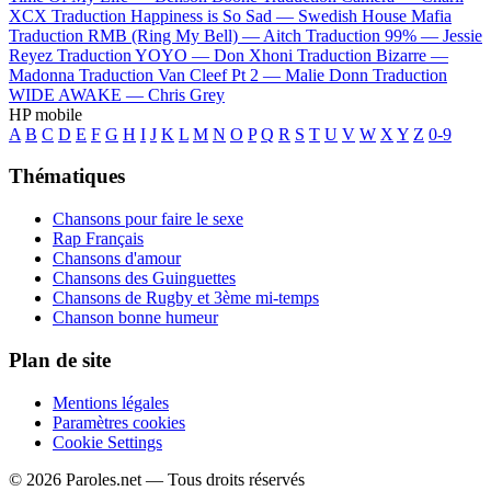
XCX
Traduction Happiness is So Sad —
Swedish House Mafia
Traduction RMB (Ring My Bell) —
Aitch
Traduction 99% —
Jessie
Reyez
Traduction YOYO —
Don Xhoni
Traduction Bizarre —
Madonna
Traduction Van Cleef Pt 2 —
Malie Donn
Traduction
WIDE AWAKE —
Chris Grey
HP mobile
A
B
C
D
E
F
G
H
I
J
K
L
M
N
O
P
Q
R
S
T
U
V
W
X
Y
Z
0-9
Thématiques
Chansons pour faire le sexe
Rap Français
Chansons d'amour
Chansons des Guinguettes
Chansons de Rugby et 3ème mi-temps
Chanson bonne humeur
Plan de site
Mentions légales
Paramètres cookies
Cookie Settings
© 2026 Paroles.net — Tous droits réservés