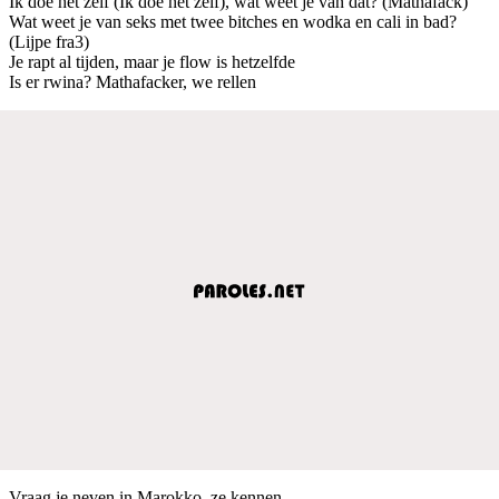
Ik doe het zelf (Ik doe het zelf), wat weet je van dat? (Mathafack)
Wat weet je van seks met twee bitches en wodka en cali in bad?
(Lijpe fra3)
Je rapt al tijden, maar je flow is hetzelfde
Is er rwina? Mathafacker, we rellen
Vraag je neven in Marokko, ze kennen