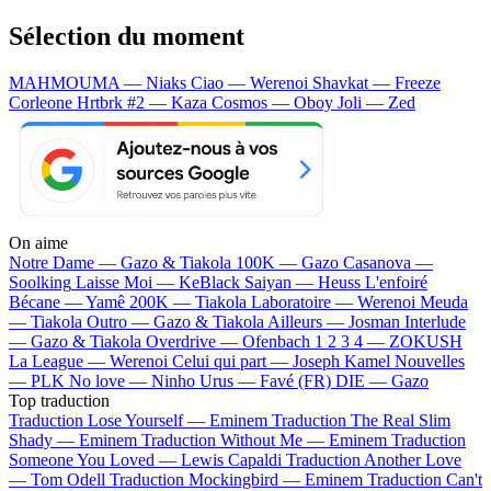
Sélection du moment
MAHMOUMA — Niaks
Ciao — Werenoi
Shavkat — Freeze
Corleone
Hrtbrk #2 — Kaza
Cosmos — Oboy
Joli — Zed
On aime
Notre Dame —
Gazo & Tiakola
100K —
Gazo
Casanova —
Soolking
Laisse Moi —
KeBlack
Saiyan —
Heuss L'enfoiré
Bécane —
Yamê
200K —
Tiakola
Laboratoire —
Werenoi
Meuda
—
Tiakola
Outro —
Gazo & Tiakola
Ailleurs —
Josman
Interlude
—
Gazo & Tiakola
Overdrive —
Ofenbach
1 2 3 4 —
ZOKUSH
La League —
Werenoi
Celui qui part —
Joseph Kamel
Nouvelles
—
PLK
No love —
Ninho
Urus —
Favé (FR)
DIE —
Gazo
Top traduction
Traduction Lose Yourself —
Eminem
Traduction The Real Slim
Shady —
Eminem
Traduction Without Me —
Eminem
Traduction
Someone You Loved —
Lewis Capaldi
Traduction Another Love
—
Tom Odell
Traduction Mockingbird —
Eminem
Traduction Can't