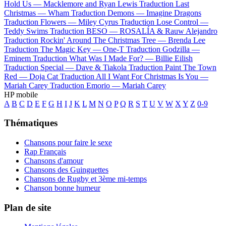
Hold Us —
Macklemore and Ryan Lewis
Traduction Last
Christmas —
Wham
Traduction Demons —
Imagine Dragons
Traduction Flowers —
Miley Cyrus
Traduction Lose Control —
Teddy Swims
Traduction BESO —
ROSALÍA & Rauw Alejandro
Traduction Rockin' Around The Christmas Tree —
Brenda Lee
Traduction The Magic Key —
One-T
Traduction Godzilla —
Eminem
Traduction What Was I Made For? —
Billie Eilish
Traduction Special —
Dave & Tiakola
Traduction Paint The Town
Red —
Doja Cat
Traduction All I Want For Christmas Is You —
Mariah Carey
Traduction Emorio —
Mariah Carey
HP mobile
A
B
C
D
E
F
G
H
I
J
K
L
M
N
O
P
Q
R
S
T
U
V
W
X
Y
Z
0-9
Thématiques
Chansons pour faire le sexe
Rap Français
Chansons d'amour
Chansons des Guinguettes
Chansons de Rugby et 3ème mi-temps
Chanson bonne humeur
Plan de site