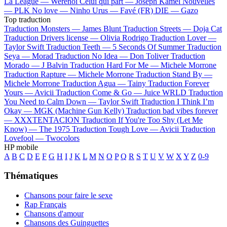
La League —
Werenoi
Celui qui part —
Joseph Kamel
Nouvelles
—
PLK
No love —
Ninho
Urus —
Favé (FR)
DIE —
Gazo
Top traduction
Traduction Monsters —
James Blunt
Traduction Streets —
Doja Cat
Traduction Drivers license —
Olivia Rodrigo
Traduction Lover —
Taylor Swift
Traduction Teeth —
5 Seconds Of Summer
Traduction
Seya —
Morad
Traduction No Idea —
Don Toliver
Traduction
Morado —
J Balvin
Traduction Hard For Me —
Michele Morrone
Traduction Rapture —
Michele Morrone
Traduction Stand By —
Michele Morrone
Traduction Agua —
Tainy
Traduction Forever
Yours —
Avicii
Traduction Come & Go —
Juice WRLD
Traduction
You Need to Calm Down —
Taylor Swift
Traduction I Think I’m
Okay —
MGK (Machine Gun Kelly)
Traduction bad vibes forever
—
XXXTENTACION
Traduction If You're Too Shy (Let Me
Know) —
The 1975
Traduction Tough Love —
Avicii
Traduction
Lovefool —
Twocolors
HP mobile
A
B
C
D
E
F
G
H
I
J
K
L
M
N
O
P
Q
R
S
T
U
V
W
X
Y
Z
0-9
Thématiques
Chansons pour faire le sexe
Rap Français
Chansons d'amour
Chansons des Guinguettes