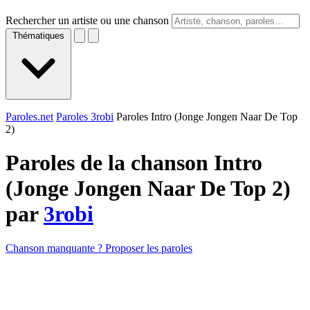
Rechercher un artiste ou une chanson
Thématiques
Paroles.net
Paroles 3robi
Paroles Intro (Jonge Jongen Naar De Top
2)
Paroles de la chanson Intro
(Jonge Jongen Naar De Top 2)
par
3robi
Chanson manquante ? Proposer les paroles