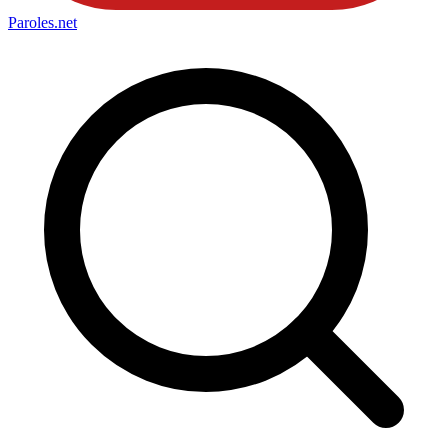
Paroles
.net