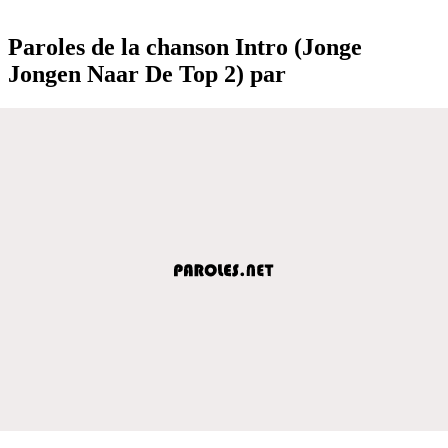
Paroles de la chanson Intro (Jonge
Jongen Naar De Top 2) par