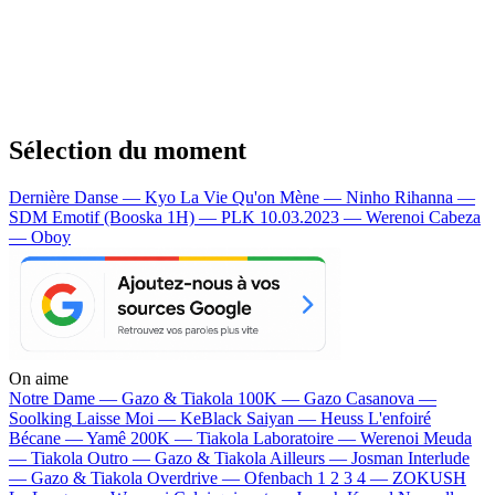
Sélection du moment
Dernière Danse — Kyo
La Vie Qu'on Mène — Ninho
Rihanna —
SDM
Emotif (Booska 1H) — PLK
10.03.2023 — Werenoi
Cabeza
— Oboy
On aime
Notre Dame —
Gazo & Tiakola
100K —
Gazo
Casanova —
Soolking
Laisse Moi —
KeBlack
Saiyan —
Heuss L'enfoiré
Bécane —
Yamê
200K —
Tiakola
Laboratoire —
Werenoi
Meuda
—
Tiakola
Outro —
Gazo & Tiakola
Ailleurs —
Josman
Interlude
—
Gazo & Tiakola
Overdrive —
Ofenbach
1 2 3 4 —
ZOKUSH