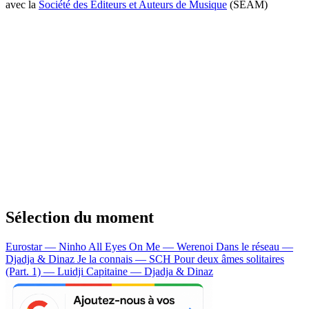
avec la
Société des Editeurs et Auteurs de Musique
(SEAM)
Sélection du moment
Eurostar — Ninho
All Eyes On Me — Werenoi
Dans le réseau —
Djadja & Dinaz
Je la connais — SCH
Pour deux âmes solitaires
(Part. 1) — Luidji
Capitaine — Djadja & Dinaz