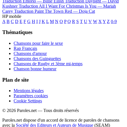
Traduction Emorio —
Billie Eilish
Traduction Daylight —
David
Kushner
Traduction All I Want For Christmas Is You —
Mariah
Carey
Traduction Paint The Town Red —
Doja Cat
HP mobile
A
B
C
D
E
F
G
H
I
J
K
L
M
N
O
P
Q
R
S
T
U
V
W
X
Y
Z
0-9
Thématiques
Chansons pour faire le sexe
Rap Français
Chansons d'amour
Chansons des Guinguettes
Chansons de Rugby et 3ème mi-temps
Chanson bonne humeur
Plan de site
Mentions légales
Paramètres cookies
Cookie Settings
© 2026 Paroles.net — Tous droits réservés
Paroles.net dispose d'un accord de licence de paroles de chansons
avec la
Société des Editeurs et Auteurs de Musique
(SEAM)