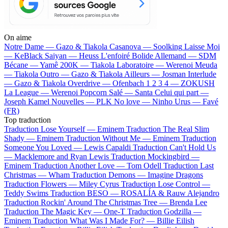
On aime
Notre Dame —
Gazo & Tiakola
Casanova —
Soolking
Laisse Moi
—
KeBlack
Saiyan —
Heuss L'enfoiré
Bolide Allemand —
SDM
Bécane —
Yamê
200K —
Tiakola
Laboratoire —
Werenoi
Meuda
—
Tiakola
Outro —
Gazo & Tiakola
Ailleurs —
Josman
Interlude
—
Gazo & Tiakola
Overdrive —
Ofenbach
1 2 3 4 —
ZOKUSH
La League —
Werenoi
Popcorn Salé —
Santa
Celui qui part —
Joseph Kamel
Nouvelles —
PLK
No love —
Ninho
Urus —
Favé
(FR)
Top traduction
Traduction Lose Yourself —
Eminem
Traduction The Real Slim
Shady —
Eminem
Traduction Without Me —
Eminem
Traduction
Someone You Loved —
Lewis Capaldi
Traduction Can't Hold Us
—
Macklemore and Ryan Lewis
Traduction Mockingbird —
Eminem
Traduction Another Love —
Tom Odell
Traduction Last
Christmas —
Wham
Traduction Demons —
Imagine Dragons
Traduction Flowers —
Miley Cyrus
Traduction Lose Control —
Teddy Swims
Traduction BESO —
ROSALÍA & Rauw Alejandro
Traduction Rockin' Around The Christmas Tree —
Brenda Lee
Traduction The Magic Key —
One-T
Traduction Godzilla —
Eminem
Traduction What Was I Made For? —
Billie Eilish