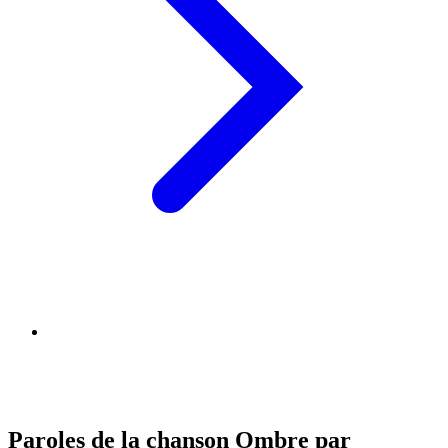
Paroles de la chanson Ombre par