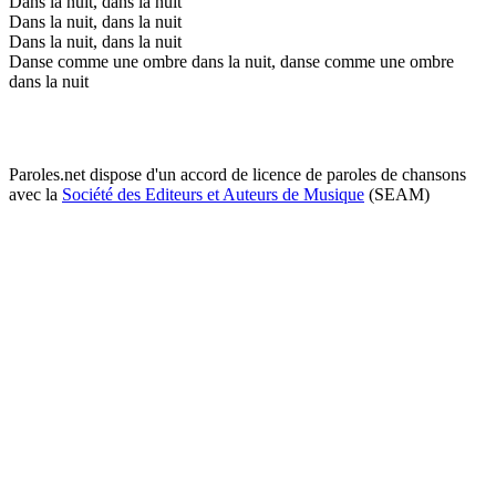
Dans la nuit, dans la nuit
Dans la nuit, dans la nuit
Dans la nuit, dans la nuit
Danse comme une ombre dans la nuit, danse comme une ombre
dans la nuit
Paroles.net dispose d'un accord de licence de paroles de chansons
avec la
Société des Editeurs et Auteurs de Musique
(SEAM)