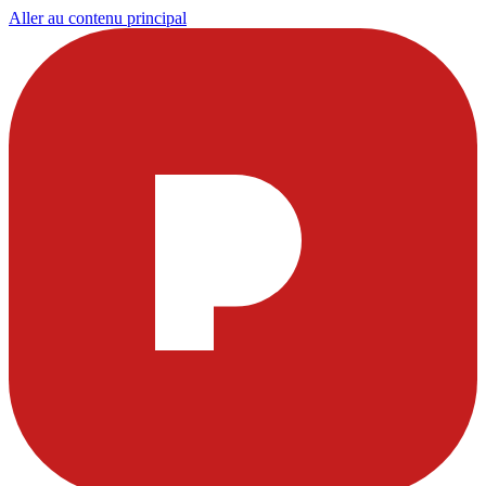
Aller au contenu principal