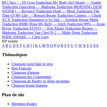
Mi Chico —
DJ Goja
Traduction My Body Isn't Ready —
Sombr
Traduction Danceteria —
Madonna
Traduction MORNING DEW
(DONK) —
Beyoncé
Traduction Hush —
Muse
Traduction The
Time Of My Life —
Benson Boone
Traduction Camera —
Charli
XCX
Traduction Happiness is So Sad —
Swedish House Mafia
Traduction RMB (Ring My Bell) —
Aitch
Traduction 99% —
Jessie
Reyez
Traduction YOYO —
Don Xhoni
Traduction Bizarre —
Madonna
Traduction Van Cleef Pt 2 —
Malie Donn
Traduction
WIDE AWAKE —
Chris Grey
HP mobile
A
B
C
D
E
F
G
H
I
J
K
L
M
N
O
P
Q
R
S
T
U
V
W
X
Y
Z
0-9
Thématiques
Chansons pour faire le sexe
Rap Français
Chansons d'amour
Chansons des Guinguettes
Chansons de Rugby et 3ème mi-temps
Chanson bonne humeur
Plan de site
Mentions légales