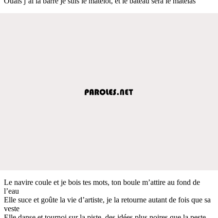
Ouais j’ai la barre je suis le matelot, et le bateau sera le matelas
Le navire coule et je bois tes mots, ton boule m’attire au fond de
l’eau
Elle suce et goûte la vie d’artiste, je la retourne autant de fois que sa
veste
Elle danse et tournoi sur la piste, des idées plus noires que la peste