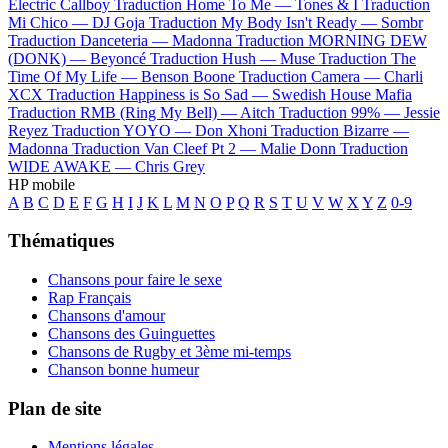
Electric Callboy
Traduction Home To Me —
Tones & I
Traduction
Mi Chico —
DJ Goja
Traduction My Body Isn't Ready —
Sombr
Traduction Danceteria —
Madonna
Traduction MORNING DEW
(DONK) —
Beyoncé
Traduction Hush —
Muse
Traduction The
Time Of My Life —
Benson Boone
Traduction Camera —
Charli
XCX
Traduction Happiness is So Sad —
Swedish House Mafia
Traduction RMB (Ring My Bell) —
Aitch
Traduction 99% —
Jessie
Reyez
Traduction YOYO —
Don Xhoni
Traduction Bizarre —
Madonna
Traduction Van Cleef Pt 2 —
Malie Donn
Traduction
WIDE AWAKE —
Chris Grey
HP mobile
A
B
C
D
E
F
G
H
I
J
K
L
M
N
O
P
Q
R
S
T
U
V
W
X
Y
Z
0-9
Thématiques
Chansons pour faire le sexe
Rap Français
Chansons d'amour
Chansons des Guinguettes
Chansons de Rugby et 3ème mi-temps
Chanson bonne humeur
Plan de site
Mentions légales