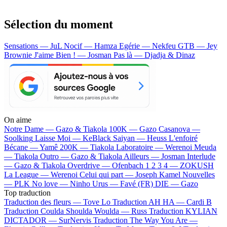
Sélection du moment
Sensations — JuL
Nocif — Hamza
Egérie — Nekfeu
GTB — Jey
Brownie
J'aime Bien ! — Josman
Pas là — Djadja & Dinaz
On aime
Notre Dame —
Gazo & Tiakola
100K —
Gazo
Casanova —
Soolking
Laisse Moi —
KeBlack
Saiyan —
Heuss L'enfoiré
Bécane —
Yamê
200K —
Tiakola
Laboratoire —
Werenoi
Meuda
—
Tiakola
Outro —
Gazo & Tiakola
Ailleurs —
Josman
Interlude
—
Gazo & Tiakola
Overdrive —
Ofenbach
1 2 3 4 —
ZOKUSH
La League —
Werenoi
Celui qui part —
Joseph Kamel
Nouvelles
—
PLK
No love —
Ninho
Urus —
Favé (FR)
DIE —
Gazo
Top traduction
Traduction des fleurs —
Tove Lo
Traduction AH HA —
Cardi B
Traduction Coulda Shoulda Woulda —
Russ
Traduction KYLIAN
DICTADOR —
SurNervis
Traduction The Way You Are —