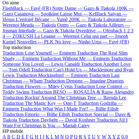
On aime
FlashBack —
Favé (FR)
Notre Dame —
Gazo & Tiakola
100K —
Gazo
Casanova —
Soolking
Laisse Moi —
KeBlack
Saiyan —
Heuss L'enfoiré
Bécane —
Yamê
200K —
Tiakola
Laboratoire —
Werenoi
Meuda —
Tiakola
Outro —
Gazo & Tiakola
Ailleurs —
Josman
Interlude —
Gazo & Tiakola
Overdrive —
Ofenbach
1 2 3
4 —
ZOKUSH
La League —
Werenoi
Celui qui part —
Joseph
Kamel
Nouvelles —
PLK
No love —
Ninho
Urus —
Favé (FR)
Top traduction
Traduction Lose Yourself —
Eminem
Traduction The Real Slim
Shady —
Eminem
Traduction Without Me —
Eminem
Traduction
Someone You Loved —
Lewis Capaldi
Traduction Another Love
—
Tom Odell
Traduction Can't Hold Us —
Macklemore and Ryan
Lewis
Traduction Mockingbird —
Eminem
Traduction Last
Christmas —
Wham
Traduction Demons —
Imagine Dragons
Traduction Flowers —
Miley Cyrus
Traduction Lose Control —
Teddy Swims
Traduction BESO —
ROSALÍA & Rauw Alejandro
Traduction Rockin' Around The Christmas Tree —
Brenda Lee
Traduction The Magic Key —
One-T
Traduction Godzilla —
Eminem
Traduction What Was I Made For? —
Billie Eilish
Traduction Emorio —
Billie Eilish
Traduction Special —
Dave &
Tiakola
Traduction Daylight —
David Kushner
Traduction All I
Want For Christmas Is You —
Mariah Carey
HP mobile
A
B
C
D
E
F
G
H
I
J
K
L
M
N
O
P
Q
R
S
T
U
V
W
X
Y
Z
0-9