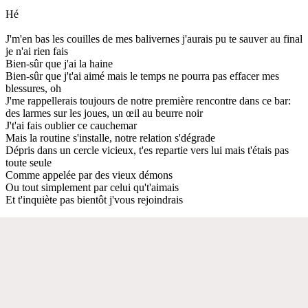
Hé
J'm'en bas les couilles de mes balivernes j'aurais pu te sauver au final
je n'ai rien fais
Bien-sûr que j'ai la haine
Bien-sûr que j't'ai aimé mais le temps ne pourra pas effacer mes
blessures, oh
J'me rappellerais toujours de notre première rencontre dans ce bar:
des larmes sur les joues, un œil au beurre noir
J't'ai fais oublier ce cauchemar
Mais la routine s'installe, notre relation s'dégrade
Dépris dans un cercle vicieux, t'es repartie vers lui mais t'étais pas
toute seule
Comme appelée par des vieux démons
Ou tout simplement par celui qu't'aimais
Et t'inquiète pas bientôt j'vous rejoindrais