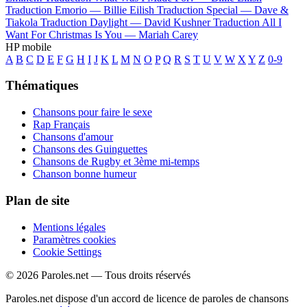
Traduction Emorio —
Billie Eilish
Traduction Special —
Dave &
Tiakola
Traduction Daylight —
David Kushner
Traduction All I
Want For Christmas Is You —
Mariah Carey
HP mobile
A
B
C
D
E
F
G
H
I
J
K
L
M
N
O
P
Q
R
S
T
U
V
W
X
Y
Z
0-9
Thématiques
Chansons pour faire le sexe
Rap Français
Chansons d'amour
Chansons des Guinguettes
Chansons de Rugby et 3ème mi-temps
Chanson bonne humeur
Plan de site
Mentions légales
Paramètres cookies
Cookie Settings
© 2026 Paroles.net — Tous droits réservés
Paroles.net dispose d'un accord de licence de paroles de chansons