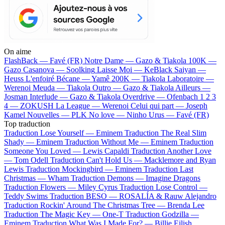
On aime
FlashBack —
Favé (FR)
Notre Dame —
Gazo & Tiakola
100K —
Gazo
Casanova —
Soolking
Laisse Moi —
KeBlack
Saiyan —
Heuss L'enfoiré
Bécane —
Yamê
200K —
Tiakola
Laboratoire —
Werenoi
Meuda —
Tiakola
Outro —
Gazo & Tiakola
Ailleurs —
Josman
Interlude —
Gazo & Tiakola
Overdrive —
Ofenbach
1 2 3
4 —
ZOKUSH
La League —
Werenoi
Celui qui part —
Joseph
Kamel
Nouvelles —
PLK
No love —
Ninho
Urus —
Favé (FR)
Top traduction
Traduction Lose Yourself —
Eminem
Traduction The Real Slim
Shady —
Eminem
Traduction Without Me —
Eminem
Traduction
Someone You Loved —
Lewis Capaldi
Traduction Another Love
—
Tom Odell
Traduction Can't Hold Us —
Macklemore and Ryan
Lewis
Traduction Mockingbird —
Eminem
Traduction Last
Christmas —
Wham
Traduction Demons —
Imagine Dragons
Traduction Flowers —
Miley Cyrus
Traduction Lose Control —
Teddy Swims
Traduction BESO —
ROSALÍA & Rauw Alejandro
Traduction Rockin' Around The Christmas Tree —
Brenda Lee
Traduction The Magic Key —
One-T
Traduction Godzilla —
Eminem
Traduction What Was I Made For? —
Billie Eilish