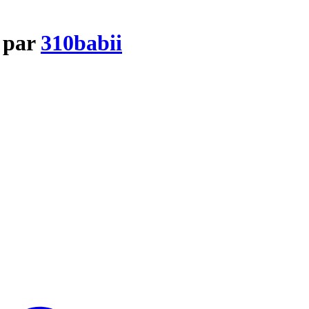
y par
310babii