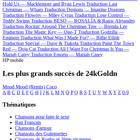
Hold Us —
Macklemore and Ryan Lewis
Traduction Last
Christmas —
Wham
Traduction Demons —
Imagine Dragons
Traduction Flowers —
Miley Cyrus
Traduction Lose Control —
Teddy Swims
Traduction BESO —
ROSALÍA & Rauw Alejandro
Traduction Rockin' Around The Christmas Tree —
Brenda Lee
Traduction The Magic Key —
One-T
Traduction Godzilla —
Eminem
Traduction What Was I Made For? —
Billie Eilish
Traduction Special —
Dave & Tiakola
Traduction Paint The Town
Red —
Doja Cat
Traduction All I Want For Christmas Is You —
Mariah Carey
Traduction Emorio —
Mariah Carey
HP mobile
Les plus grands succès de 24kGoldn
Mood
Mood (Remix)
Coco
A
B
C
D
E
F
G
H
I
J
K
L
M
N
O
P
Q
R
S
T
U
V
W
X
Y
Z
0-9
Thématiques
Chansons pour faire le sexe
Rap Français
Chansons d'amour
Chansons des Guinguettes
Chansons de Rugby et 3ème mi-temps