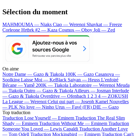
Sélection du moment
MAHMOUMA — Niaks
Ciao — Werenoi
Shavkat — Freeze
Corleone
Hrtbrk #2 — Kaza
Cosmos — Oboy
Joli — Zed
On aime
Notre Dame —
Gazo & Tiakola
100K —
Gazo
Casanova —
Soolking
Laisse Moi —
KeBlack
Saiyan —
Heuss L'enfoiré
Bécane —
Yamê
200K —
Tiakola
Laboratoire —
Werenoi
Meuda
—
Tiakola
Outro —
Gazo & Tiakola
Ailleurs —
Josman
Interlude
—
Gazo & Tiakola
Overdrive —
Ofenbach
1 2 3 4 —
ZOKUSH
La League —
Werenoi
Celui qui part —
Joseph Kamel
Nouvelles
—
PLK
No love —
Ninho
Urus —
Favé (FR)
DIE —
Gazo
Top traduction
Traduction Lose Yourself —
Eminem
Traduction The Real Slim
Shady —
Eminem
Traduction Without Me —
Eminem
Traduction
Someone You Loved —
Lewis Capaldi
Traduction Another Love
—
Tom Odell
Traduction Mockingbird —
Eminem
Traduction Can't