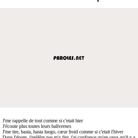
J'me rappelle de tout comme si c'etait hier
J'écoute plus toutes leurs balivernes
J'me tire, basta, hasta luego, cœur froid comme si c'etait l'hiver
Dans l'doute, j'préfère pas m'y fier, j'ai confiance qu'en ceux qu'il y a