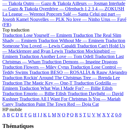
—
Tiakola
Outro —
Gazo & Tiakola
Ailleurs —
Josman
Interlude
—
Gazo & Tiakola
Overdrive —
Ofenbach
1 2 3 4 —
ZOKUSH
La League —
Werenoi
Popcorn Salé —
Santa
Celui qui part —
Joseph Kamel
Nouvelles —
PLK
No love —
Ninho
Urus —
Favé
(FR)
Top traduction
Traduction Lose Yourself —
Eminem
Traduction The Real Slim
Shady —
Eminem
Traduction Without Me —
Eminem
Traduction
Someone You Loved —
Lewis Capaldi
Traduction Can't Hold Us
—
Macklemore and Ryan Lewis
Traduction Mockingbird —
Eminem
Traduction Another Love —
Tom Odell
Traduction Last
Christmas —
Wham
Traduction Demons —
Imagine Dragons
Traduction Flowers —
Miley Cyrus
Traduction Lose Control —
Teddy Swims
Traduction BESO —
ROSALÍA & Rauw Alejandro
Traduction Rockin' Around The Christmas Tree —
Brenda Lee
Traduction The Magic Key —
One-T
Traduction Godzilla —
Eminem
Traduction What Was I Made For? —
Billie Eilish
Traduction Emorio —
Billie Eilish
Traduction Daylight —
David
Kushner
Traduction All I Want For Christmas Is You —
Mariah
Carey
Traduction Paint The Town Red —
Doja Cat
HP mobile
A
B
C
D
E
F
G
H
I
J
K
L
M
N
O
P
Q
R
S
T
U
V
W
X
Y
Z
0-9
Thématiques