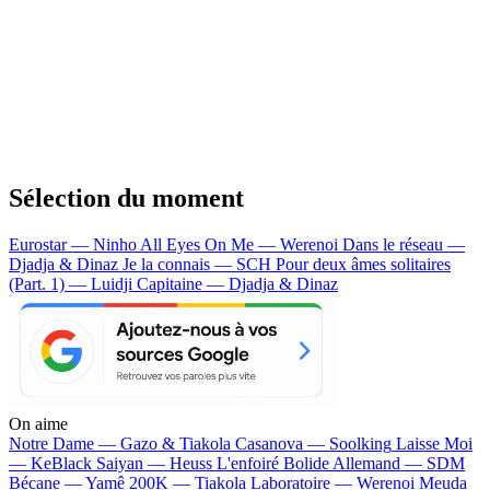
Sélection du moment
Eurostar — Ninho
All Eyes On Me — Werenoi
Dans le réseau —
Djadja & Dinaz
Je la connais — SCH
Pour deux âmes solitaires
(Part. 1) — Luidji
Capitaine — Djadja & Dinaz
On aime
Notre Dame —
Gazo & Tiakola
Casanova —
Soolking
Laisse Moi
—
KeBlack
Saiyan —
Heuss L'enfoiré
Bolide Allemand —
SDM
Bécane —
Yamê
200K —
Tiakola
Laboratoire —
Werenoi
Meuda