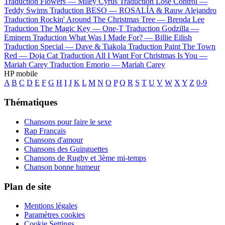
Traduction Flowers —
Miley Cyrus
Traduction Lose Control —
Teddy Swims
Traduction BESO —
ROSALÍA & Rauw Alejandro
Traduction Rockin' Around The Christmas Tree —
Brenda Lee
Traduction The Magic Key —
One-T
Traduction Godzilla —
Eminem
Traduction What Was I Made For? —
Billie Eilish
Traduction Special —
Dave & Tiakola
Traduction Paint The Town
Red —
Doja Cat
Traduction All I Want For Christmas Is You —
Mariah Carey
Traduction Emorio —
Mariah Carey
HP mobile
A
B
C
D
E
F
G
H
I
J
K
L
M
N
O
P
Q
R
S
T
U
V
W
X
Y
Z
0-9
Thématiques
Chansons pour faire le sexe
Rap Français
Chansons d'amour
Chansons des Guinguettes
Chansons de Rugby et 3ème mi-temps
Chanson bonne humeur
Plan de site
Mentions légales
Paramètres cookies
Cookie Settings