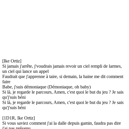
[Ike Ortiz]
Si jamais j'arrête, j'voudrais jamais revoir un ciel rempli de larmes,
un ciel qui lance un appel
Faudrait que j'apprenne à taire, si demain, la haine me dit comment
faire
Babe, j'suis démoniaque (Démoniaque, oh baby)
Si là, je regarde le parcours, Amen, c'est quoi le but du jeu ? Je sais
qu'j'suis béni
Si là, je regarde le parcours, Amen, c'est quoi le but du jeu ? Je sais
qu'j'suis béni
[1D1R, Ike Ortiz]
Si vous saviez comment j'ai la dalle depuis gamin, faudra pas dire
j'ai pas prévenu