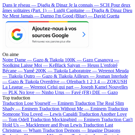
Dans le réseau — Djadja & Dinaz
Je la connais — SCH
Pour deux
âmes solitaires (Part. 1) — Luidji
Capitaine — Djadja & Dinaz
Dieu
Ne Ment Jamais — Damso
I'm Good (Blue) — David Guetta
On aime
Notre Dame —
Gazo & Tiakola
100K —
Gazo
Casanova —
Soolking
Laisse Moi —
KeBlack
Saiyan —
Heuss L'enfoiré
Bécane —
Yamê
200K —
Tiakola
Laboratoire —
Werenoi
Meuda
—
Tiakola
Outro —
Gazo & Tiakola
Ailleurs —
Josman
Interlude
—
Gazo & Tiakola
Overdrive —
Ofenbach
1 2 3 4 —
ZOKUSH
La League —
Werenoi
Celui qui part —
Joseph Kamel
Nouvelles
—
PLK
No love —
Ninho
Urus —
Favé (FR)
DIE —
Gazo
Top traduction
Traduction Lose Yourself —
Eminem
Traduction The Real Slim
Shady —
Eminem
Traduction Without Me —
Eminem
Traduction
Someone You Loved —
Lewis Capaldi
Traduction Another Love
—
Tom Odell
Traduction Mockingbird —
Eminem
Traduction Can't
Hold Us —
Macklemore and Ryan Lewis
Traduction Last
Christmas —
Wham
Traduction Demons —
Imagine Dragons